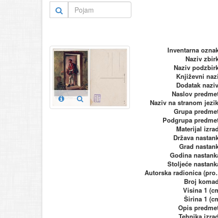
Inventarna ozna
Naziv zbir
Naziv podzbir
Književni naz
Dodatak nazi
Naslov predme
Naziv na stranom jezi
Grupa predme
Podgrupa predme
Materijal izra
Država nastan
Grad nastan
Godina nastank
Stoljeće nastank
Autorska ra
Broj koma
Visina 1 (c
Širina 1 (c
Opis predme
Tehnika izra