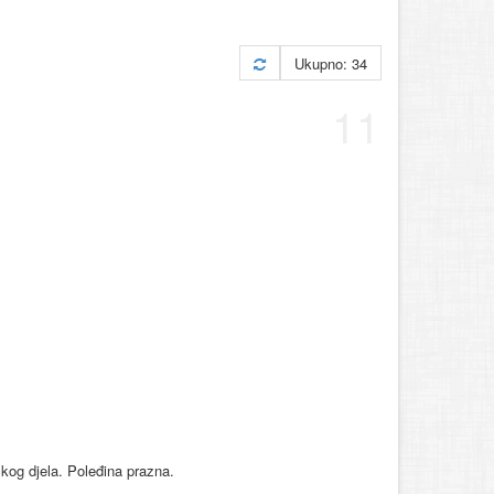
Ukupno: 34
11
čkog djela. Poleđina prazna.