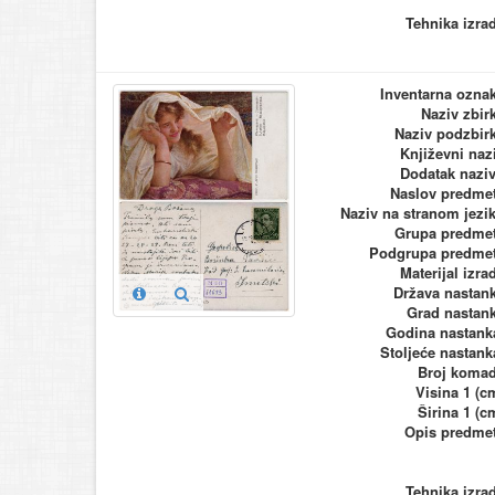
Tehnika izra
Inventarna ozna
Naziv zbir
Naziv podzbir
Književni naz
Dodatak nazi
Naslov predme
Naziv na stranom jezi
Grupa predme
Podgrupa predme
Materijal izra
Država nastan
Grad nastan
Godina nastank
Stoljeće nastank
Broj koma
Visina 1 (c
Širina 1 (c
Opis predme
Tehnika izra