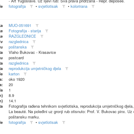
- Art Yugoslave. Uz lijevi rub: Sva prava pridržana - Repr. deposee.
de
fotografija
•
svjetlotisak
•
kolorirana
ka
MUO-051691
ke
Fotografija - starija
ke
RAZGLEDNICE
iv
razglednica
vu
poštanska
ta
Vlaho Bukovac - Krasavice
ku
postcard
ta
razglednica
ta
reprodukcija umjetničkog djela
de
karton
a:
oko 1920
a:
20
da
1
m)
8.9
m)
14.1
ta
Fotografija rađena tehnikom svjetlotiska, reprodukcija umjetničkog djela,
La beauté. Na poleđini uz gronji rub otisnuto: Prof. V. Bukovac pinx. Uz d
poštansku marku.
de
fotografija
•
svjetlotisak