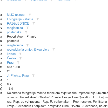
ka
MUO-051688
ke
Fotografija - starija
ke
RAZGLEDNICE
iv
razglednica
vu
poštanska
ta
Robert Auer - Pitanje
ku
postcard
ta
razglednica
ta
reprodukcija umjetničkog djela
de
karton
ka
Češka
ka
Prag
a:
oko 1920
a:
20
dionica (proizvođač)
J. Plichta, Prag
da
1
m)
8.9
m)
13.9
ta
Kolorirana fotografija rađena tehnikom svjetlotiska, reprodukcija umjetnič
otisnuto: Robert Auer: Otazka/ Pitanje/ Frage/ Une Question. Uz donji rub
rub: Rep. pr. vyhrazena - Rep.-R. vorbehalten - Rep. reserve. Ponište
kralja Aleksandra i natpisom Kraljevina Srba, Hrvata i Slovenaca, na ćirili