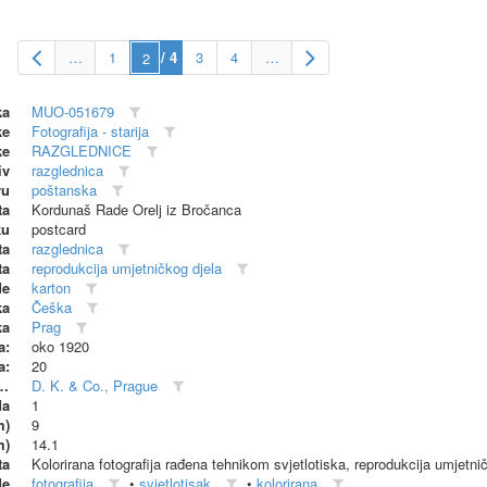
…
1
/ 4
3
4
…
ka
MUO-051679
ke
Fotografija - starija
ke
RAZGLEDNICE
iv
razglednica
vu
poštanska
ta
Kordunaš Rade Orelj iz Bročanca
ku
postcard
ta
razglednica
ta
reprodukcija umjetničkog djela
de
karton
ka
Češka
ka
Prag
a:
oko 1920
a:
20
dionica (proizvođač)
D. K. & Co., Prague
da
1
m)
9
m)
14.1
ta
Kolorirana fotografija rađena tehnikom svjetlotiska, reprodukcija umjetni
de
fotografija
•
svjetlotisak
•
kolorirana