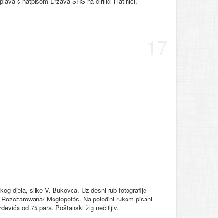
ava s natpisom Država SHS na ćirilici i latinici.
17
čkog djela, slike V. Bukovca. Uz desni rub fotografije
Rozczarowana/ Meglepetés. Na poleđini rukom pisani
evića od 75 para. Poštanski žig nečitljiv.