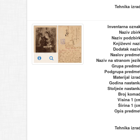
Tehnika izra
Inventarna ozna
Naziv zbir
Naziv podzbir
Književni naz
Dodatak nazi
Naslov predme
Naziv na stranom jezi
Grupa predme
Podgrupa predme
Materijal izra
Godina nastank
Stoljeće nastank
Broj koma
Visina 1 (c
Širina 1 (c
Opis predme
Tehnika izra