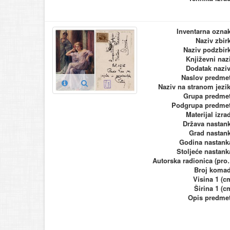
Inventarna ozna
Naziv zbir
Naziv podzbir
Književni naz
Dodatak nazi
Naslov predme
Naziv na stranom jezi
Grupa predme
Podgrupa predme
Materijal izra
Država nastan
Grad nastan
Godina nastank
Stoljeće nastank
Autorska ra
Broj koma
Visina 1 (c
Širina 1 (c
Opis predme