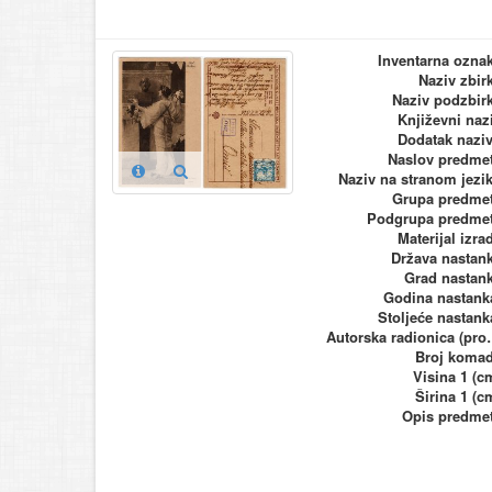
Inventarna ozna
Naziv zbir
Naziv podzbir
Književni naz
Dodatak nazi
Naslov predme
Naziv na stranom jezi
Grupa predme
Podgrupa predme
Materijal izra
Država nastan
Grad nastan
Godina nastank
Stoljeće nastank
Autorska ra
Broj koma
Visina 1 (c
Širina 1 (c
Opis predme