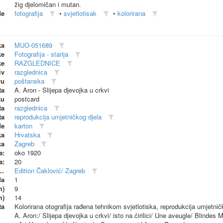
žig djelomičan i mutan.
de
fotografija
•
svjetlotisak
•
kolorirana
ka
MUO-051689
ke
Fotografija - starija
ke
RAZGLEDNICE
iv
razglednica
vu
poštanska
ta
A. Aron - Slijepa djevojka u crkvi
ku
postcard
ta
razglednica
ta
reprodukcija umjetničkog djela
de
karton
ka
Hrvatska
ka
Zagreb
a:
oko 1920
a:
20
dionica (proizvođač)
Edition Čaklović/ Zagreb
da
1
m)
9
m)
14
ta
Kolorirana otografija rađena tehnikom svjetlotiska, reprodukcija umjetničk
A. Aron:/ Slijepa djevojka u crkvi/ isto na ćirilici/ Une aveugle/ Blindes