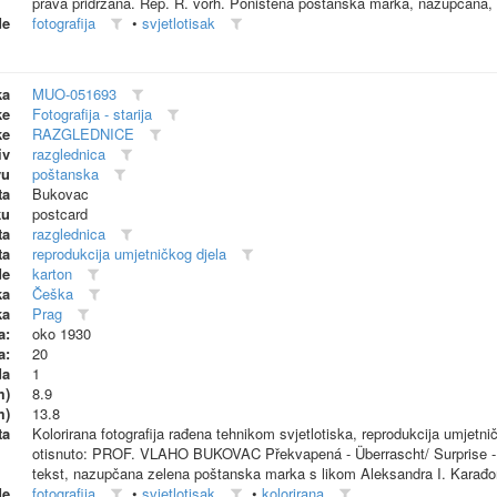
prava pridržana. Rep. R. vorh. Poništena poštanska marka, nazupčana, pl
de
fotografija
•
svjetlotisak
ka
MUO-051693
ke
Fotografija - starija
ke
RAZGLEDNICE
iv
razglednica
vu
poštanska
ta
Bukovac
ku
postcard
ta
razglednica
ta
reprodukcija umjetničkog djela
de
karton
ka
Češka
ka
Prag
a:
oko 1930
a:
20
da
1
m)
8.9
m)
13.8
ta
Kolorirana fotografija rađena tehnikom svjetlotiska, reprodukcija umjetni
otisnuto: PROF. VLAHO BUKOVAC Překvapená - Überrascht/ Surprise - 
tekst, nazupčana zelena poštanska marka s likom Aleksandra I. Karađorđ
de
fotografija
•
svjetlotisak
•
kolorirana