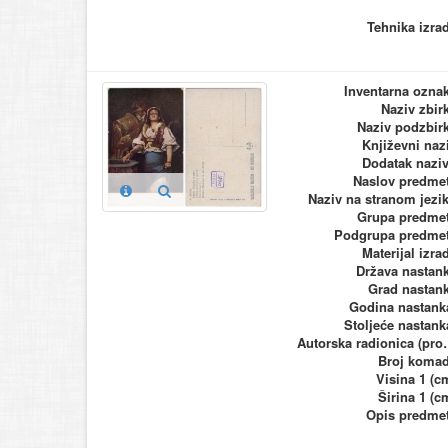
Tehnika izra
Inventarna ozna
Naziv zbir
Naziv podzbir
Književni naz
Dodatak nazi
Naslov predme
Naziv na stranom jezi
Grupa predme
Podgrupa predme
Materijal izra
Država nastan
Grad nastan
Godina nastank
Stoljeće nastank
Autorska ra
Broj koma
Visina 1 (c
Širina 1 (c
Opis predme