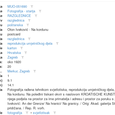
ka
MUO-051690
ke
Fotografija - starija
ke
RAZGLEDNICE
iv
razglednica
vu
poštanska
ta
Oton Iveković - Na kordunu
ku
postcard
ta
razglednica
ta
reprodukcija umjetničkog djela
de
karton
ka
Hrvatska
ka
Zagreb
a:
oko 1920
a:
20
dionica (proizvođač)
Merkur, Zagreb
da
1
m)
9.1
m)
14.1
ta
Fotografija rađena tehnikom svjetlotiska, reprodukcija umjetničkog djela,
Na kordunu. Na poleđini tiskani okvir s naslovom KROATISCHE K
njega podjela na prostor za ime primatelja i adresu i prostor za poruku s 
Iveković: An der Grenze/ Na hranici/ Na granicy. / Orig: Akad. galerija
pridržana. / Rep. R. vorh.
de
fotografija
•
svjetlotisak