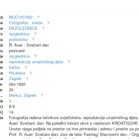
ka
MUO-051692
ke
Fotografija - starija
ke
RAZGLEDNICE
iv
razglednica
vu
poštanska
ta
R. Auer - Svečani dan
ku
postcard
ta
razglednica
ta
reprodukcija umjetničkog djela
de
karton
ka
Hrvatska
ka
Zagreb
a:
oko 1920
a:
20
dionica (proizvođač)
Merkur, Zagreb
da
1
m)
8.9
m)
14
ta
Fotografija rađena tehnikom svjetlotiska, reprodukcija umjetničkog djela, 
Auer/ Svečani/ dan. Na poleđini tiskani okvir s naslovom KROAT
Unutar njega podjela na prostor za ime primatelja i adresu i prostor za po
Prof. R. Auer: Svečani dan/ Jour de fete/ Festtag/ Slavnostni den. / Or