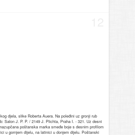
12
kog djela, slike Roberta Auera. Na poleđini uz gronji rub
: Salon J. P. P. / 2149 J. Plichta, Praha I. - 321. Uz desni
na nazupčana poštanska marka smeđe boje s desnim profilom
ci u gornjem dijelu, na latinici u donjem dijelu. Poštanski