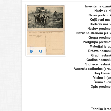
Inventarna ozna
Naziv zbir
Naziv podzbir
Književni naz
Dodatak nazi
Naslov predme
Naziv na stranom jezi
Grupa predme
Podgrupa predme
Materijal izra
Država nastan
Grad nastan
Godina nastank
Stoljeće nastank
Autorska ra
Broj koma
Visina 1 (c
Širina 1 (c
Opis predme
Tehnika izra