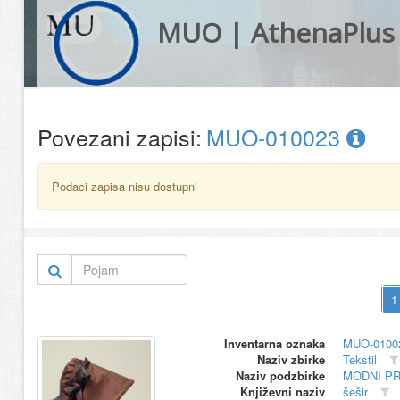
MUO | AthenaPlus
Povezani zapisi:
MUO-010023
Podaci zapisa nisu dostupni
Inventarna oznaka
MUO-0100
Naziv zbirke
Tekstil
Naziv podzbirke
MODNI P
Književni naziv
šešir