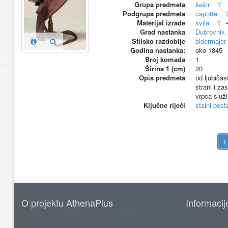
Grupa predmeta
šešir
Podgrupa predmeta
capotte
Materijal izrade
svila
Grad nastanka
Dubrovnik
Stilsko razdoblje
bidermajer
Godina nastanka:
oko 1845
Broj komada
1
Širina 1 (cm)
20
Opis predmeta
od ljubičas
strani i za
vrpca služi
Ključne riječi
stalni pos
O projektu AthenaPlus
Informacij