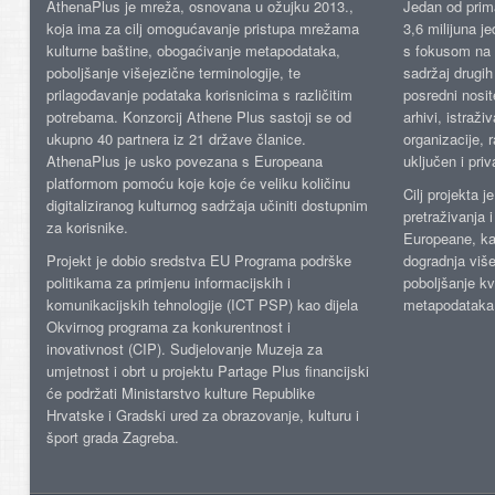
AthenaPlus je mreža, osnovana u ožujku 2013.,
Jedan od prima
koja ima za cilj omogućavanje pristupa mrežama
3,6 milijuna j
kulturne baštine, obogaćivanje metapodataka,
s fokusom na s
poboljšanje višejezične terminologije, te
sadržaj drugih 
prilagođavanje podataka korisnicima s različitim
posredni nosite
potrebama. Konzorcij Athene Plus sastoji se od
arhivi, istraži
ukupno 40 partnera iz 21 države članice.
organizacije, 
AthenaPlus je usko povezana s Europeana
uključen i priv
platformom pomoću koje koje će veliku količinu
Cilj projekta 
digitaliziranog kulturnog sadržaja učiniti dostupnim
pretraživanja 
za korisnike.
Europeane, kao
Projekt je dobio sredstva EU Programa podrške
dogradnja više
politikama za primjenu informacijskih i
poboljšanje kv
komunikacijskih tehnologije (ICT PSP) kao dijela
metapodataka
Okvirnog programa za konkurentnost i
inovativnost (CIP). Sudjelovanje Muzeja za
umjetnost i obrt u projektu Partage Plus financijski
će podržati Ministarstvo kulture Republike
Hrvatske i Gradski ured za obrazovanje, kulturu i
šport grada Zagreba.