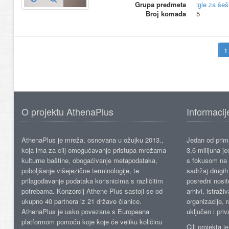
Grupa predmeta
igle za šeš
Broj komada
5
O projektu AthenaPlus
Informacij
AthenaPlus je mreža, osnovana u ožujku 2013.,
Jedan od prima
koja ima za cilj omogućavanje pristupa mrežama
3,6 milijuna j
kulturne baštine, obogaćivanje metapodataka,
s fokusom na s
poboljšanje višejezične terminologije, te
sadržaj drugih 
prilagođavanje podataka korisnicima s različitim
posredni nosite
potrebama. Konzorcij Athene Plus sastoji se od
arhivi, istraži
ukupno 40 partnera iz 21 države članice.
organizacije, 
AthenaPlus je usko povezana s Europeana
uključen i priv
platformom pomoću koje koje će veliku količinu
Cilj projekta 