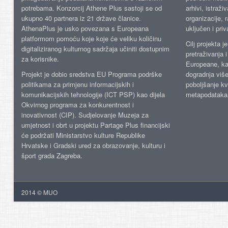
potrebama. Konzorcij Athene Plus sastoji se od
arhivi, istraži
ukupno 40 partnera iz 21 države članice.
organizacije, 
AthenaPlus je usko povezana s Europeana
uključen i priv
platformom pomoću koje koje će veliku količinu
Cilj projekta 
digitaliziranog kulturnog sadržaja učiniti dostupnim
pretraživanja 
za korisnike.
Europeane, kao
Projekt je dobio sredstva EU Programa podrške
dogradnja više
politikama za primjenu informacijskih i
poboljšanje kv
komunikacijskih tehnologije (ICT PSP) kao dijela
metapodataka
Okvirnog programa za konkurentnost i
inovativnost (CIP). Sudjelovanje Muzeja za
umjetnost i obrt u projektu Partage Plus financijski
će podržati Ministarstvo kulture Republike
Hrvatske i Gradski ured za obrazovanje, kulturu i
šport grada Zagreba.
2014 © MUO