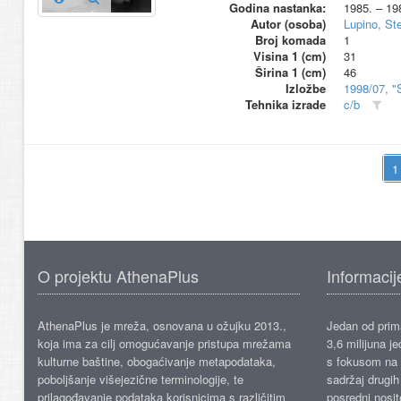
Godina nastanka:
1985. – 19
Autor (osoba)
Lupino, St
Broj komada
1
Visina 1 (cm)
31
Širina 1 (cm)
46
Izložbe
1998/07, "
Tehnika izrade
c/b
O projektu AthenaPlus
Informacij
AthenaPlus je mreža, osnovana u ožujku 2013.,
Jedan od prima
koja ima za cilj omogućavanje pristupa mrežama
3,6 milijuna j
kulturne baštine, obogaćivanje metapodataka,
s fokusom na s
poboljšanje višejezične terminologije, te
sadržaj drugih 
prilagođavanje podataka korisnicima s različitim
posredni nosite