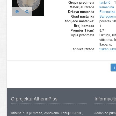
Grupa predmeta
tanjurić
Materijal izrade
kamenina
Država nastanka
Francuska
Grad nastanka
Sarreguem
Stoljeće nastanka:
početak 20
Broj komada
1
Promjer 1 (cm)
9.7
Opis predmeta
Okrugli, b
viticama. I
ikebanu.
Tehnika izrade
tiskani ukr
O projektu AthenaPlus
Informacij
AthenaPlus je mreža, osnovana u ožujku 2013.,
Jedan od prima