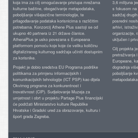
koja ima za cilj omogućavanje pristupa mrežama
3,6 milijuna j
kulturne baštine, obogaćivanje metapodataka,
s fokusom na s
poboljšanje višejezične terminologije, te
sadržaj drugih 
prilagođavanje podataka korisnicima s različitim
posredni nosite
potrebama. Konzorcij Athene Plus sastoji se od
arhivi, istraži
ukupno 40 partnera iz 21 države članice.
organizacije, 
AthenaPlus je usko povezana s Europeana
uključen i priv
platformom pomoću koje koje će veliku količinu
Cilj projekta 
digitaliziranog kulturnog sadržaja učiniti dostupnim
pretraživanja 
za korisnike.
Europeane, kao
Projekt je dobio sredstva EU Programa podrške
dogradnja više
politikama za primjenu informacijskih i
poboljšanje kv
komunikacijskih tehnologije (ICT PSP) kao dijela
metapodataka
Okvirnog programa za konkurentnost i
inovativnost (CIP). Sudjelovanje Muzeja za
umjetnost i obrt u projektu Partage Plus financijski
će podržati Ministarstvo kulture Republike
Hrvatske i Gradski ured za obrazovanje, kulturu i
šport grada Zagreba.