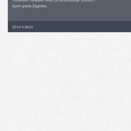
šport grada Zagreba.
2014 © MUO