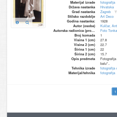
Materijal izrade
fotografija
Država nastanka
Hrvatska
Grad nastanka
Zagreb
Stilsko razdoblje
Art Deco
Godina nastanka:
1928
Autor (osoba)
Kulčar, Ant
Autorska radionica (proizvođač)
Foto Tonka
Broj komada
1
Visina 1 (cm)
27.8
Visina 2 (cm)
22.7
Širina 1 (cm)
22
Širina 2 (cm)
15.7
Opis predmeta
Fotografija
balu"..
Tehnika izrade
fotografija 
Materijal/tehnika
fotografija