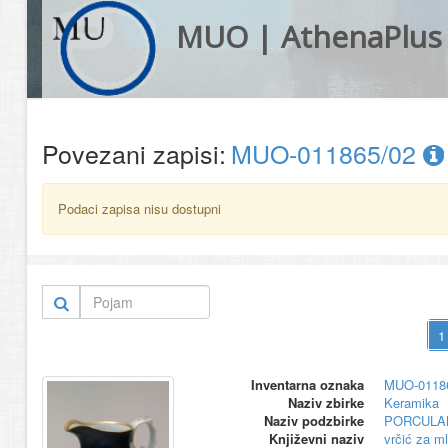
MUO | AthenaPlus
Povezani zapisi:
MUO-011865/02
Podaci zapisa nisu dostupni
Inventarna oznaka
MUO-0118
Naziv zbirke
Keramika
Naziv podzbirke
PORCULA
Književni naziv
vrčić za ml