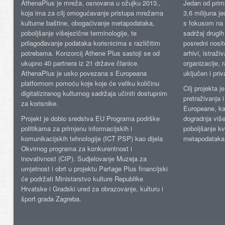
AthenaPlus je mreža, osnovana u ožujku 2013.,
Jedan od prima
koja ima za cilj omogućavanje pristupa mrežama
3,6 milijuna j
kulturne baštine, obogaćivanje metapodataka,
s fokusom na s
poboljšanje višejezične terminologije, te
sadržaj drugih 
prilagođavanje podataka korisnicima s različitim
posredni nosite
potrebama. Konzorcij Athene Plus sastoji se od
arhivi, istraži
ukupno 40 partnera iz 21 države članice.
organizacije, 
AthenaPlus je usko povezana s Europeana
uključen i priv
platformom pomoću koje koje će veliku količinu
Cilj projekta 
digitaliziranog kulturnog sadržaja učiniti dostupnim
pretraživanja 
za korisnike.
Europeane, kao
Projekt je dobio sredstva EU Programa podrške
dogradnja više
politikama za primjenu informacijskih i
poboljšanje kv
komunikacijskih tehnologije (ICT PSP) kao dijela
metapodataka
Okvirnog programa za konkurentnost i
inovativnost (CIP). Sudjelovanje Muzeja za
umjetnost i obrt u projektu Partage Plus financijski
će podržati Ministarstvo kulture Republike
Hrvatske i Gradski ured za obrazovanje, kulturu i
šport grada Zagreba.