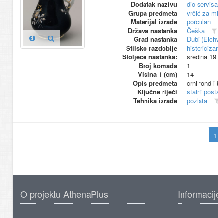
Dodatak nazivu
dio servis
Grupa predmeta
vrčić za ml
Materijal izrade
porculan
Država nastanka
Češka
Grad nastanka
Dubi (Eich
Stilsko razdoblje
historiciza
Stoljeće nastanka:
sredina 19
Broj komada
1
Visina 1 (cm)
14
Opis predmeta
crni fond i 
Ključne riječi
stalni pos
Tehnika izrade
pozlata
O projektu AthenaPlus
Informacij