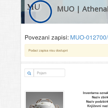
MUO | Athena
Povezani zapisi:
MUO-012700
Podaci zapisa nisu dostupni
Inventarna ozna
Naziv zbir
Naziv podzbir
Književni naz