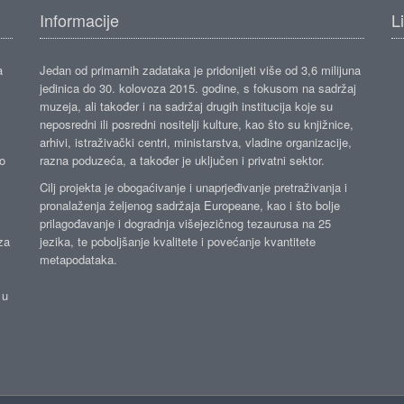
Informacije
L
a
Jedan od primarnih zadataka je pridonijeti više od 3,6 milijuna
jedinica do 30. kolovoza 2015. godine, s fokusom na sadržaj
muzeja, ali također i na sadržaj drugih institucija koje su
neposredni ili posredni nositelji kulture, kao što su knjižnice,
arhivi, istraživački centri, ministarstva, vladine organizacije,
ko
razna poduzeća, a također je uključen i privatni sektor.
Cilj projekta je obogaćivanje i unaprjeđivanje pretraživanja i
pronalaženja željenog sadržaja Europeane, kao i što bolje
prilagođavanje i dogradnja višejezičnog tezaurusa na 25
za
jezika, te poboljšanje kvalitete i povećanje kvantitete
metapodataka.
 u