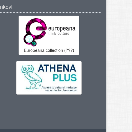
inkovi
Europeana collection (???)