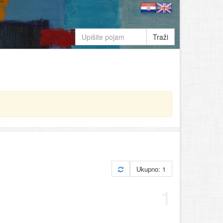
Traži
Ukupno: 1
1