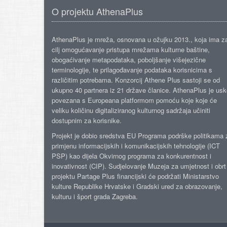
O projektu AthenaPlus
AthenaPlus je mreža, osnovana u ožujku 2013., koja ima z
cilj omogućavanje pristupa mrežama kulturne baštine,
obogaćivanje metapodataka, poboljšanje višejezične
terminologije, te prilagođavanje podataka korisnicima s
različitim potrebama. Konzorcij Athene Plus sastoji se od
ukupno 40 partnera iz 21 države članice. AthenaPlus je us
povezana s Europeana platformom pomoću koje koje će
veliku količinu digitaliziranog kulturnog sadržaja učiniti
dostupnim za korisnike.
Projekt je dobio sredstva EU Programa podrške politikama 
primjenu informacijskih i komunikacijskih tehnologije (ICT
PSP) kao dijela Okvirnog programa za konkurentnost i
inovativnost (CIP). Sudjelovanje Muzeja za umjetnost i obrt
projektu Partage Plus financijski će podržati Ministarstvo
kulture Republike Hrvatske i Gradski ured za obrazovanje,
kulturu i šport grada Zagreba.