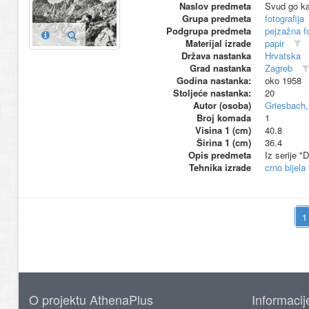
Naslov predmeta
Svud go k
Grupa predmeta
fotografija
Podgrupa predmeta
pejzažna fo
Materijal izrade
papir
Država nastanka
Hrvatska
Grad nastanka
Zagreb
Godina nastanka:
oko 1958
Stoljeće nastanka:
20
Autor (osoba)
Griesbach,
Broj komada
1
Visina 1 (cm)
40.8
Širina 1 (cm)
36.4
Opis predmeta
Iz serije "
Tehnika izrade
crno bijela
O projektu AthenaPlus
Informacij