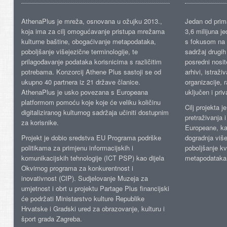
AthenaPlus je mreža, osnovana u ožujku 2013.,
Jedan od prima
koja ima za cilj omogućavanje pristupa mrežama
3,6 milijuna j
kulturne baštine, obogaćivanje metapodataka,
s fokusom na s
poboljšanje višejezične terminologije, te
sadržaj drugih 
prilagođavanje podataka korisnicima s različitim
posredni nosite
potrebama. Konzorcij Athene Plus sastoji se od
arhivi, istraži
ukupno 40 partnera iz 21 države članice.
organizacije, 
AthenaPlus je usko povezana s Europeana
uključen i priv
platformom pomoću koje koje će veliku količinu
Cilj projekta 
digitaliziranog kulturnog sadržaja učiniti dostupnim
pretraživanja 
za korisnike.
Europeane, kao
Projekt je dobio sredstva EU Programa podrške
dogradnja više
politikama za primjenu informacijskih i
poboljšanje kv
komunikacijskih tehnologije (ICT PSP) kao dijela
metapodataka
Okvirnog programa za konkurentnost i
inovativnost (CIP). Sudjelovanje Muzeja za
umjetnost i obrt u projektu Partage Plus financijski
će podržati Ministarstvo kulture Republike
Hrvatske i Gradski ured za obrazovanje, kulturu i
šport grada Zagreba.