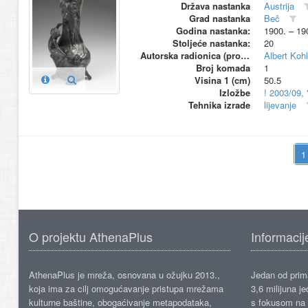
Država nastanka
Austrija
Grad nastanka
Beč
Godina nastanka:
1900. – 19
Stoljeće nastanka:
20
Autorska radionica (proizvođač)
Albert Kohl
Broj komada
1
Visina 1 (cm)
50.5
Izložbe
! 2003/09,
Tehnika izrade
lijevanje
O projektu AthenaPlus
Informacij
AthenaPlus je mreža, osnovana u ožujku 2013.,
Jedan od prima
koja ima za cilj omogućavanje pristupa mrežama
3,6 milijuna j
kulturne baštine, obogaćivanje metapodataka,
s fokusom na s