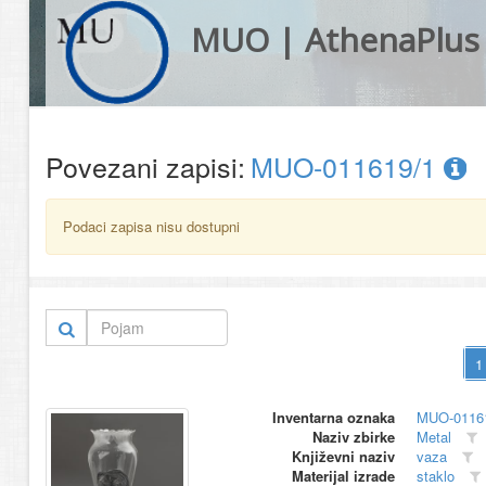
MUO | AthenaPlus
Povezani zapisi:
MUO-011619/1
Podaci zapisa nisu dostupni
Inventarna oznaka
MUO-0116
Naziv zbirke
Metal
Književni naziv
vaza
Materijal izrade
staklo