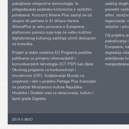
poboljšanje višejezične terminologije, te
sadržaj drugih 
prilagođavanje podataka korisnicima s različitim
posredni nosite
potrebama. Konzorcij Athene Plus sastoji se od
arhivi, istraži
ukupno 40 partnera iz 21 države članice.
organizacije, 
AthenaPlus je usko povezana s Europeana
uključen i priv
platformom pomoću koje koje će veliku količinu
Cilj projekta 
digitaliziranog kulturnog sadržaja učiniti dostupnim
pretraživanja 
za korisnike.
Europeane, kao
Projekt je dobio sredstva EU Programa podrške
dogradnja više
politikama za primjenu informacijskih i
poboljšanje kv
komunikacijskih tehnologije (ICT PSP) kao dijela
metapodataka
Okvirnog programa za konkurentnost i
inovativnost (CIP). Sudjelovanje Muzeja za
umjetnost i obrt u projektu Partage Plus financijski
će podržati Ministarstvo kulture Republike
Hrvatske i Gradski ured za obrazovanje, kulturu i
šport grada Zagreba.
2014 © MUO