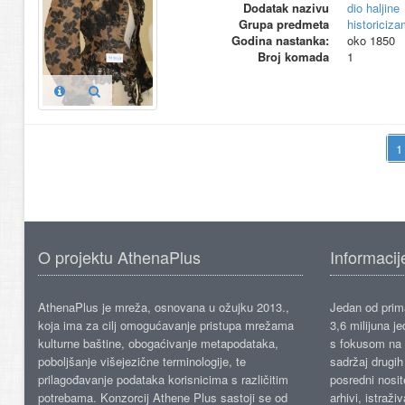
Dodatak nazivu
dio haljine
Grupa predmeta
historiciza
Godina nastanka:
oko 1850
Broj komada
1
O projektu AthenaPlus
Informacij
AthenaPlus je mreža, osnovana u ožujku 2013.,
Jedan od prima
koja ima za cilj omogućavanje pristupa mrežama
3,6 milijuna j
kulturne baštine, obogaćivanje metapodataka,
s fokusom na s
poboljšanje višejezične terminologije, te
sadržaj drugih 
prilagođavanje podataka korisnicima s različitim
posredni nosite
potrebama. Konzorcij Athene Plus sastoji se od
arhivi, istraži