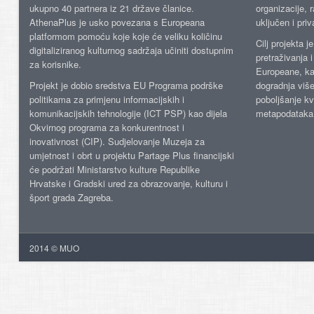
ukupno 40 partnera iz 21 države članice.
organizacije, 
AthenaPlus je usko povezana s Europeana
uključen i priv
platformom pomoću koje koje će veliku količinu
Cilj projekta 
digitaliziranog kulturnog sadržaja učiniti dostupnim
pretraživanja 
za korisnike.
Europeane, kao
Projekt je dobio sredstva EU Programa podrške
dogradnja više
politikama za primjenu informacijskih i
poboljšanje kv
komunikacijskih tehnologije (ICT PSP) kao dijela
metapodataka
Okvirnog programa za konkurentnost i
inovativnost (CIP). Sudjelovanje Muzeja za
umjetnost i obrt u projektu Partage Plus financijski
će podržati Ministarstvo kulture Republike
Hrvatske i Gradski ured za obrazovanje, kulturu i
šport grada Zagreba.
2014 © MUO