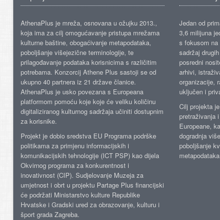
AthenaPlus je mreža, osnovana u ožujku 2013.,
Jedan od prima
koja ima za cilj omogućavanje pristupa mrežama
3,6 milijuna j
kulturne baštine, obogaćivanje metapodataka,
s fokusom na s
poboljšanje višejezične terminologije, te
sadržaj drugih 
prilagođavanje podataka korisnicima s različitim
posredni nosite
potrebama. Konzorcij Athene Plus sastoji se od
arhivi, istraži
ukupno 40 partnera iz 21 države članice.
organizacije, 
AthenaPlus je usko povezana s Europeana
uključen i priv
platformom pomoću koje koje će veliku količinu
Cilj projekta 
digitaliziranog kulturnog sadržaja učiniti dostupnim
pretraživanja 
za korisnike.
Europeane, kao
Projekt je dobio sredstva EU Programa podrške
dogradnja više
politikama za primjenu informacijskih i
poboljšanje kv
komunikacijskih tehnologije (ICT PSP) kao dijela
metapodataka
Okvirnog programa za konkurentnost i
inovativnost (CIP). Sudjelovanje Muzeja za
umjetnost i obrt u projektu Partage Plus financijski
će podržati Ministarstvo kulture Republike
Hrvatske i Gradski ured za obrazovanje, kulturu i
šport grada Zagreba.