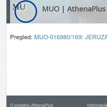
MUO | AthenaPlus
Pregled:
MUO-016980/169: JERUZA
O projektu AthenaPlus
Informacij