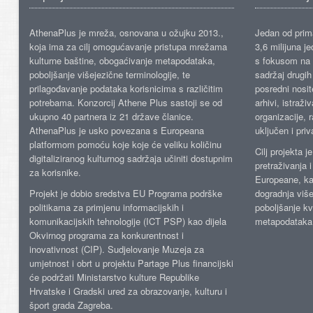
AthenaPlus je mreža, osnovana u ožujku 2013.,
Jedan od prima
koja ima za cilj omogućavanje pristupa mrežama
3,6 milijuna j
kulturne baštine, obogaćivanje metapodataka,
s fokusom na s
poboljšanje višejezične terminologije, te
sadržaj drugih 
prilagođavanje podataka korisnicima s različitim
posredni nosite
potrebama. Konzorcij Athene Plus sastoji se od
arhivi, istraži
ukupno 40 partnera iz 21 države članice.
organizacije, 
AthenaPlus je usko povezana s Europeana
uključen i priv
platformom pomoću koje koje će veliku količinu
Cilj projekta 
digitaliziranog kulturnog sadržaja učiniti dostupnim
pretraživanja 
za korisnike.
Europeane, kao
Projekt je dobio sredstva EU Programa podrške
dogradnja više
politikama za primjenu informacijskih i
poboljšanje kv
komunikacijskih tehnologije (ICT PSP) kao dijela
metapodataka
Okvirnog programa za konkurentnost i
inovativnost (CIP). Sudjelovanje Muzeja za
umjetnost i obrt u projektu Partage Plus financijski
će podržati Ministarstvo kulture Republike
Hrvatske i Gradski ured za obrazovanje, kulturu i
šport grada Zagreba.