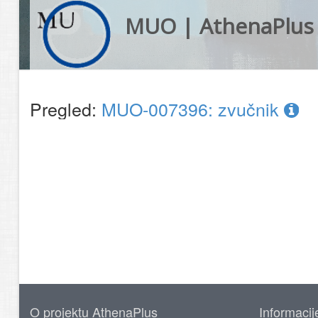
MUO | AthenaPlus
Pregled:
MUO-007396: zvučnik
O projektu AthenaPlus
Informacij