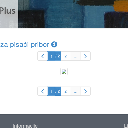
Plus
a pisaći pribor
/ 2
2
…
/ 2
2
…
Informacije
L