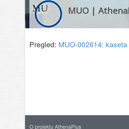
MUO | Athena
Pregled:
MUO-002614: kaseta z
O projektu AthenaPlus