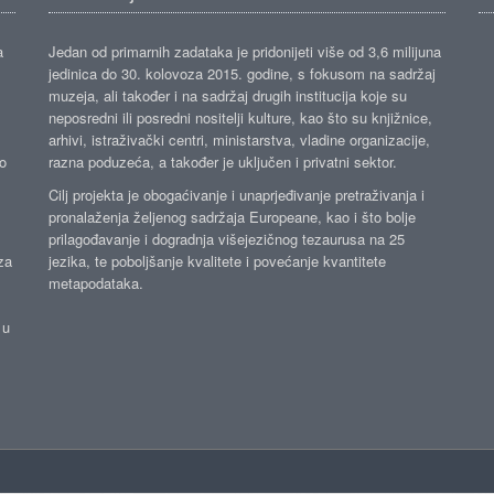
a
Jedan od primarnih zadataka je pridonijeti više od 3,6 milijuna
jedinica do 30. kolovoza 2015. godine, s fokusom na sadržaj
muzeja, ali također i na sadržaj drugih institucija koje su
neposredni ili posredni nositelji kulture, kao što su knjižnice,
arhivi, istraživački centri, ministarstva, vladine organizacije,
ko
razna poduzeća, a također je uključen i privatni sektor.
Cilj projekta je obogaćivanje i unaprjeđivanje pretraživanja i
pronalaženja željenog sadržaja Europeane, kao i što bolje
prilagođavanje i dogradnja višejezičnog tezaurusa na 25
za
jezika, te poboljšanje kvalitete i povećanje kvantitete
metapodataka.
 u