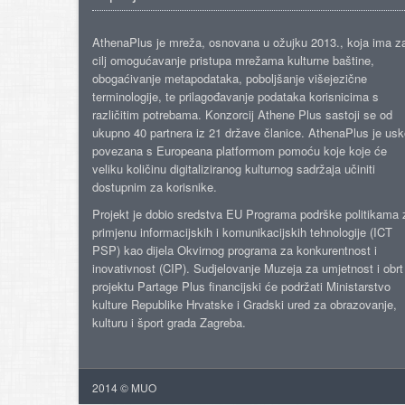
AthenaPlus je mreža, osnovana u ožujku 2013., koja ima z
cilj omogućavanje pristupa mrežama kulturne baštine,
obogaćivanje metapodataka, poboljšanje višejezične
terminologije, te prilagođavanje podataka korisnicima s
različitim potrebama. Konzorcij Athene Plus sastoji se od
ukupno 40 partnera iz 21 države članice. AthenaPlus je us
povezana s Europeana platformom pomoću koje koje će
veliku količinu digitaliziranog kulturnog sadržaja učiniti
dostupnim za korisnike.
Projekt je dobio sredstva EU Programa podrške politikama 
primjenu informacijskih i komunikacijskih tehnologije (ICT
PSP) kao dijela Okvirnog programa za konkurentnost i
inovativnost (CIP). Sudjelovanje Muzeja za umjetnost i obrt
projektu Partage Plus financijski će podržati Ministarstvo
kulture Republike Hrvatske i Gradski ured za obrazovanje,
kulturu i šport grada Zagreba.
2014 © MUO