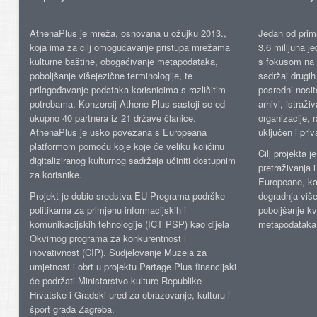
AthenaPlus je mreža, osnovana u ožujku 2013.,
Jedan od prima
koja ima za cilj omogućavanje pristupa mrežama
3,6 milijuna j
kulturne baštine, obogaćivanje metapodataka,
s fokusom na s
poboljšanje višejezične terminologije, te
sadržaj drugih 
prilagođavanje podataka korisnicima s različitim
posredni nosite
potrebama. Konzorcij Athene Plus sastoji se od
arhivi, istraži
ukupno 40 partnera iz 21 države članice.
organizacije, 
AthenaPlus je usko povezana s Europeana
uključen i priv
platformom pomoću koje koje će veliku količinu
Cilj projekta 
digitaliziranog kulturnog sadržaja učiniti dostupnim
pretraživanja 
za korisnike.
Europeane, kao
Projekt je dobio sredstva EU Programa podrške
dogradnja više
politikama za primjenu informacijskih i
poboljšanje kv
komunikacijskih tehnologije (ICT PSP) kao dijela
metapodataka
Okvirnog programa za konkurentnost i
inovativnost (CIP). Sudjelovanje Muzeja za
umjetnost i obrt u projektu Partage Plus financijski
će podržati Ministarstvo kulture Republike
Hrvatske i Gradski ured za obrazovanje, kulturu i
šport grada Zagreba.