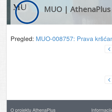
MUO | AthenaPlus
Pregled:
MUO-008757: Prava kršćanka
O projektu AthenaPlus
Informacij