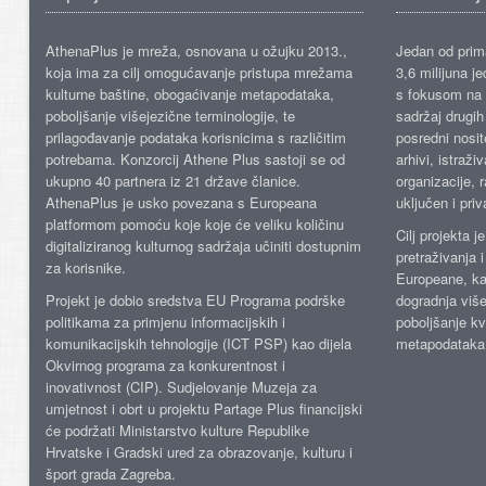
AthenaPlus je mreža, osnovana u ožujku 2013.,
Jedan od prima
koja ima za cilj omogućavanje pristupa mrežama
3,6 milijuna j
kulturne baštine, obogaćivanje metapodataka,
s fokusom na s
poboljšanje višejezične terminologije, te
sadržaj drugih 
prilagođavanje podataka korisnicima s različitim
posredni nosite
potrebama. Konzorcij Athene Plus sastoji se od
arhivi, istraži
ukupno 40 partnera iz 21 države članice.
organizacije, 
AthenaPlus je usko povezana s Europeana
uključen i priv
platformom pomoću koje koje će veliku količinu
Cilj projekta 
digitaliziranog kulturnog sadržaja učiniti dostupnim
pretraživanja 
za korisnike.
Europeane, kao
Projekt je dobio sredstva EU Programa podrške
dogradnja više
politikama za primjenu informacijskih i
poboljšanje kv
komunikacijskih tehnologije (ICT PSP) kao dijela
metapodataka
Okvirnog programa za konkurentnost i
inovativnost (CIP). Sudjelovanje Muzeja za
umjetnost i obrt u projektu Partage Plus financijski
će podržati Ministarstvo kulture Republike
Hrvatske i Gradski ured za obrazovanje, kulturu i
šport grada Zagreba.