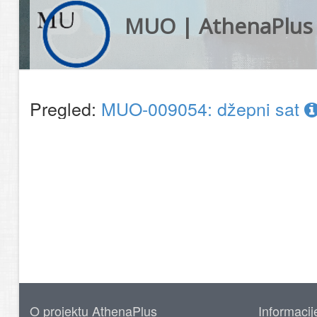
MUO | AthenaPlus
Pregled:
MUO-009054: džepni sat
O projektu AthenaPlus
Informacij