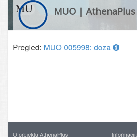
MUO | AthenaPlus
Pregled:
MUO-005998: doza
O projektu AthenaPlus
Informacij