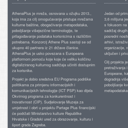
AthenaPlus je mreža, osnovana u ožujku 2013.,
Jedan od prima
koja ima za cilj omogućavanje pristupa mrežama
3,6 milijuna j
kulturne baštine, obogaćivanje metapodataka,
s fokusom na s
poboljšanje višejezične terminologije, te
sadržaj drugih 
prilagođavanje podataka korisnicima s različitim
posredni nosite
potrebama. Konzorcij Athene Plus sastoji se od
arhivi, istraži
ukupno 40 partnera iz 21 države članice.
organizacije, 
AthenaPlus je usko povezana s Europeana
uključen i priv
platformom pomoću koje koje će veliku količinu
Cilj projekta 
digitaliziranog kulturnog sadržaja učiniti dostupnim
pretraživanja 
za korisnike.
Europeane, kao
Projekt je dobio sredstva EU Programa podrške
dogradnja više
politikama za primjenu informacijskih i
poboljšanje kv
komunikacijskih tehnologije (ICT PSP) kao dijela
metapodataka
Okvirnog programa za konkurentnost i
inovativnost (CIP). Sudjelovanje Muzeja za
umjetnost i obrt u projektu Partage Plus financijski
će podržati Ministarstvo kulture Republike
Hrvatske i Gradski ured za obrazovanje, kulturu i
šport grada Zagreba.