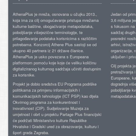
AthenaPlus je mreža, osnovana u ožujku 2013.,
Jedan od prima
koja ima za cilj omogućavanje pristupa mrežama
3,6 milijuna j
kulturne baštine, obogaćivanje metapodataka,
s fokusom na s
poboljšanje višejezične terminologije, te
sadržaj drugih 
prilagođavanje podataka korisnicima s različitim
posredni nosite
potrebama. Konzorcij Athene Plus sastoji se od
arhivi, istraži
ukupno 40 partnera iz 21 države članice.
organizacije, 
AthenaPlus je usko povezana s Europeana
uključen i priv
platformom pomoću koje koje će veliku količinu
Cilj projekta 
digitaliziranog kulturnog sadržaja učiniti dostupnim
pretraživanja 
za korisnike.
Europeane, kao
Projekt je dobio sredstva EU Programa podrške
dogradnja više
politikama za primjenu informacijskih i
poboljšanje kv
komunikacijskih tehnologije (ICT PSP) kao dijela
metapodataka
Okvirnog programa za konkurentnost i
inovativnost (CIP). Sudjelovanje Muzeja za
umjetnost i obrt u projektu Partage Plus financijski
će podržati Ministarstvo kulture Republike
Hrvatske i Gradski ured za obrazovanje, kulturu i
šport grada Zagreba.