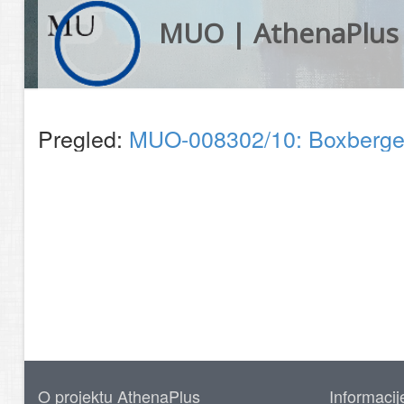
MUO | AthenaPlus
Pregled:
MUO-008302/10: Boxberger 
O projektu AthenaPlus
Informacij