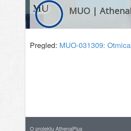
MUO | Athena
Pregled:
MUO-031309: Otmica i
O projektu AthenaPlus