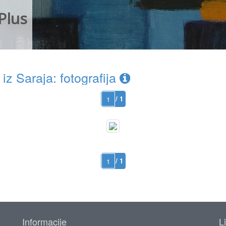
Plus
z Saraja: fotografija
/ 1
/ 1
Informacije
L