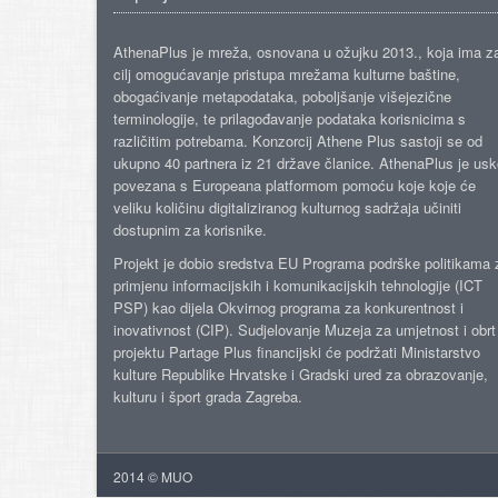
AthenaPlus je mreža, osnovana u ožujku 2013., koja ima z
cilj omogućavanje pristupa mrežama kulturne baštine,
obogaćivanje metapodataka, poboljšanje višejezične
terminologije, te prilagođavanje podataka korisnicima s
različitim potrebama. Konzorcij Athene Plus sastoji se od
ukupno 40 partnera iz 21 države članice. AthenaPlus je us
povezana s Europeana platformom pomoću koje koje će
veliku količinu digitaliziranog kulturnog sadržaja učiniti
dostupnim za korisnike.
Projekt je dobio sredstva EU Programa podrške politikama 
primjenu informacijskih i komunikacijskih tehnologije (ICT
PSP) kao dijela Okvirnog programa za konkurentnost i
inovativnost (CIP). Sudjelovanje Muzeja za umjetnost i obrt
projektu Partage Plus financijski će podržati Ministarstvo
kulture Republike Hrvatske i Gradski ured za obrazovanje,
kulturu i šport grada Zagreba.
2014 © MUO