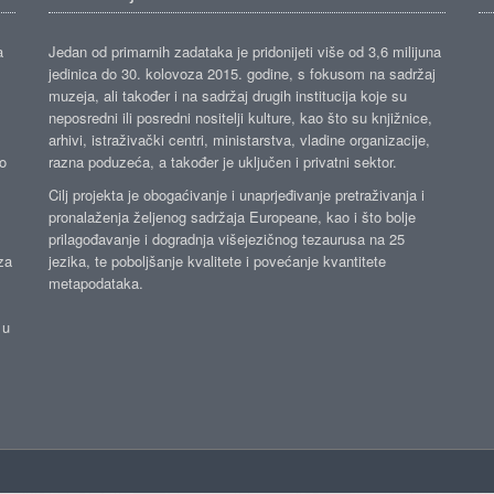
a
Jedan od primarnih zadataka je pridonijeti više od 3,6 milijuna
jedinica do 30. kolovoza 2015. godine, s fokusom na sadržaj
muzeja, ali također i na sadržaj drugih institucija koje su
neposredni ili posredni nositelji kulture, kao što su knjižnice,
arhivi, istraživački centri, ministarstva, vladine organizacije,
ko
razna poduzeća, a također je uključen i privatni sektor.
Cilj projekta je obogaćivanje i unaprjeđivanje pretraživanja i
pronalaženja željenog sadržaja Europeane, kao i što bolje
prilagođavanje i dogradnja višejezičnog tezaurusa na 25
za
jezika, te poboljšanje kvalitete i povećanje kvantitete
metapodataka.
 u