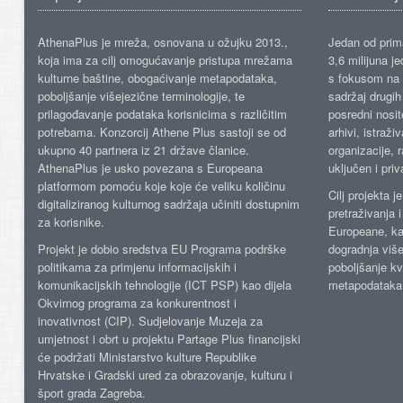
AthenaPlus je mreža, osnovana u ožujku 2013.,
Jedan od prima
koja ima za cilj omogućavanje pristupa mrežama
3,6 milijuna j
kulturne baštine, obogaćivanje metapodataka,
s fokusom na s
poboljšanje višejezične terminologije, te
sadržaj drugih 
prilagođavanje podataka korisnicima s različitim
posredni nosite
potrebama. Konzorcij Athene Plus sastoji se od
arhivi, istraži
ukupno 40 partnera iz 21 države članice.
organizacije, 
AthenaPlus je usko povezana s Europeana
uključen i priv
platformom pomoću koje koje će veliku količinu
Cilj projekta 
digitaliziranog kulturnog sadržaja učiniti dostupnim
pretraživanja 
za korisnike.
Europeane, kao
Projekt je dobio sredstva EU Programa podrške
dogradnja više
politikama za primjenu informacijskih i
poboljšanje kv
komunikacijskih tehnologije (ICT PSP) kao dijela
metapodataka
Okvirnog programa za konkurentnost i
inovativnost (CIP). Sudjelovanje Muzeja za
umjetnost i obrt u projektu Partage Plus financijski
će podržati Ministarstvo kulture Republike
Hrvatske i Gradski ured za obrazovanje, kulturu i
šport grada Zagreba.