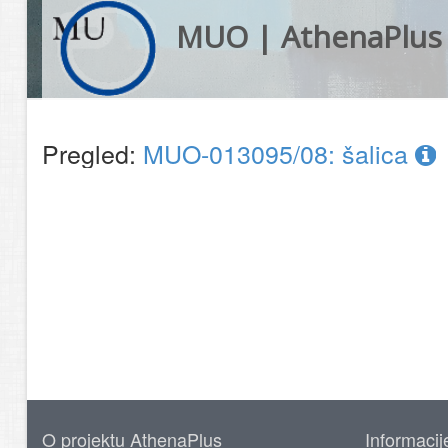
MUO | AthenaPlus
Pregled:
MUO-013095/08: šalica
O projektu AthenaPlus
Informacij