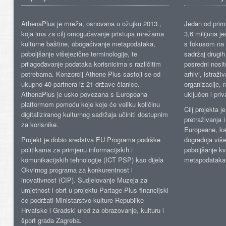
AthenaPlus je mreža, osnovana u ožujku 2013.,
Jedan od prima
koja ima za cilj omogućavanje pristupa mrežama
3,6 milijuna j
kulturne baštine, obogaćivanje metapodataka,
s fokusom na s
poboljšanje višejezične terminologije, te
sadržaj drugih 
prilagođavanje podataka korisnicima s različitim
posredni nosite
potrebama. Konzorcij Athene Plus sastoji se od
arhivi, istraži
ukupno 40 partnera iz 21 države članice.
organizacije, 
AthenaPlus je usko povezana s Europeana
uključen i priv
platformom pomoću koje koje će veliku količinu
Cilj projekta 
digitaliziranog kulturnog sadržaja učiniti dostupnim
pretraživanja 
za korisnike.
Europeane, kao
Projekt je dobio sredstva EU Programa podrške
dogradnja više
politikama za primjenu informacijskih i
poboljšanje kv
komunikacijskih tehnologije (ICT PSP) kao dijela
metapodataka
Okvirnog programa za konkurentnost i
inovativnost (CIP). Sudjelovanje Muzeja za
umjetnost i obrt u projektu Partage Plus financijski
će podržati Ministarstvo kulture Republike
Hrvatske i Gradski ured za obrazovanje, kulturu i
šport grada Zagreba.