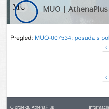
MUO | AthenaPlus
Pregled:
MUO-007534: posuda s p
O projektu AthenaPlus
Informacij