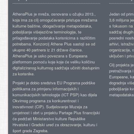
AthenaPlus je mreža, osnovana u ožujku 2013.,
Jedan od prima
koja ima za cilj omogućavanje pristupa mrežama
3,6 milijuna j
kulturne baštine, obogaćivanje metapodataka,
s fokusom na s
poboljšanje višejezične terminologije, te
sadržaj drugih 
prilagođavanje podataka korisnicima s različitim
posredni nosite
potrebama. Konzorcij Athene Plus sastoji se od
arhivi, istraži
ukupno 40 partnera iz 21 države članice.
organizacije, 
AthenaPlus je usko povezana s Europeana
uključen i priv
platformom pomoću koje koje će veliku količinu
Cilj projekta 
digitaliziranog kulturnog sadržaja učiniti dostupnim
pretraživanja 
za korisnike.
Europeane, kao
Projekt je dobio sredstva EU Programa podrške
dogradnja više
politikama za primjenu informacijskih i
poboljšanje kv
komunikacijskih tehnologije (ICT PSP) kao dijela
metapodataka
Okvirnog programa za konkurentnost i
inovativnost (CIP). Sudjelovanje Muzeja za
umjetnost i obrt u projektu Partage Plus financijski
će podržati Ministarstvo kulture Republike
Hrvatske i Gradski ured za obrazovanje, kulturu i
šport grada Zagreba.