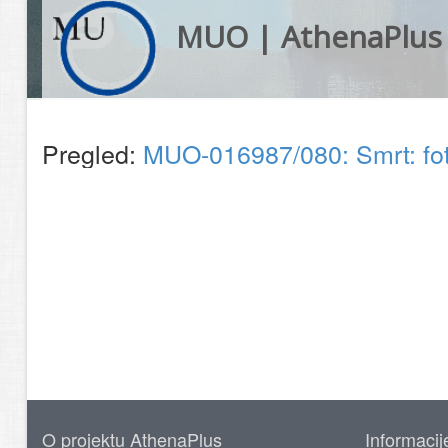
MUO | AthenaPlus
Pregled:
MUO-016987/080: Smrt: fot
O projektu AthenaPlus
Informacij