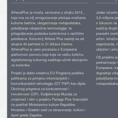
AthenaPlus je mreža, osnovana u ožujku 2013.,
Jedan od prima
koja ima za cilj omogućavanje pristupa mrežama
3,6 milijuna j
kulturne baštine, obogaćivanje metapodataka,
s fokusom na s
poboljšanje višejezične terminologije, te
sadržaj drugih 
prilagođavanje podataka korisnicima s različitim
posredni nosite
potrebama. Konzorcij Athene Plus sastoji se od
arhivi, istraži
ukupno 40 partnera iz 21 države članice.
organizacije, 
AthenaPlus je usko povezana s Europeana
uključen i priv
platformom pomoću koje koje će veliku količinu
Cilj projekta 
digitaliziranog kulturnog sadržaja učiniti dostupnim
pretraživanja 
za korisnike.
Europeane, kao
Projekt je dobio sredstva EU Programa podrške
dogradnja više
politikama za primjenu informacijskih i
poboljšanje kv
komunikacijskih tehnologije (ICT PSP) kao dijela
metapodataka
Okvirnog programa za konkurentnost i
inovativnost (CIP). Sudjelovanje Muzeja za
umjetnost i obrt u projektu Partage Plus financijski
će podržati Ministarstvo kulture Republike
Hrvatske i Gradski ured za obrazovanje, kulturu i
šport grada Zagreba.