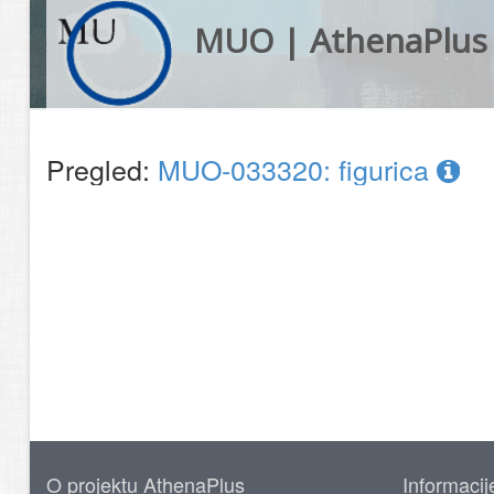
MUO | AthenaPlus
Pregled:
MUO-033320: figurica
O projektu AthenaPlus
Informacij