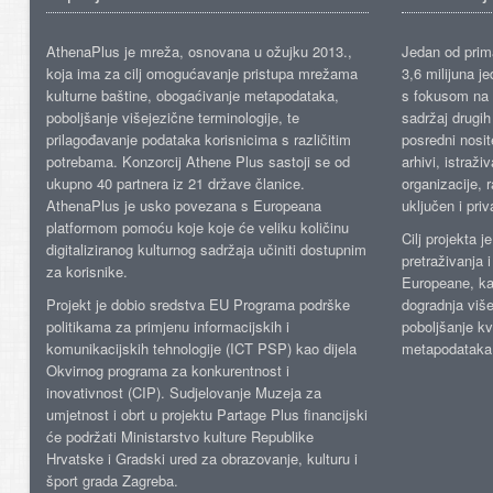
AthenaPlus je mreža, osnovana u ožujku 2013.,
Jedan od prima
koja ima za cilj omogućavanje pristupa mrežama
3,6 milijuna j
kulturne baštine, obogaćivanje metapodataka,
s fokusom na s
poboljšanje višejezične terminologije, te
sadržaj drugih 
prilagođavanje podataka korisnicima s različitim
posredni nosite
potrebama. Konzorcij Athene Plus sastoji se od
arhivi, istraži
ukupno 40 partnera iz 21 države članice.
organizacije, 
AthenaPlus je usko povezana s Europeana
uključen i priv
platformom pomoću koje koje će veliku količinu
Cilj projekta 
digitaliziranog kulturnog sadržaja učiniti dostupnim
pretraživanja 
za korisnike.
Europeane, kao
Projekt je dobio sredstva EU Programa podrške
dogradnja više
politikama za primjenu informacijskih i
poboljšanje kv
komunikacijskih tehnologije (ICT PSP) kao dijela
metapodataka
Okvirnog programa za konkurentnost i
inovativnost (CIP). Sudjelovanje Muzeja za
umjetnost i obrt u projektu Partage Plus financijski
će podržati Ministarstvo kulture Republike
Hrvatske i Gradski ured za obrazovanje, kulturu i
šport grada Zagreba.