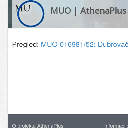
MUO | AthenaPlus
Pregled:
MUO-016981/52: Dubrovačka
O projektu AthenaPlus
Informacij