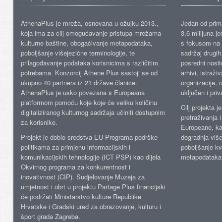
AthenaPlus je mreža, osnovana u ožujku 2013.,
Jedan od prima
koja ima za cilj omogućavanje pristupa mrežama
3,6 milijuna j
kulturne baštine, obogaćivanje metapodataka,
s fokusom na s
poboljšanje višejezične terminologije, te
sadržaj drugih 
prilagođavanje podataka korisnicima s različitim
posredni nosite
potrebama. Konzorcij Athene Plus sastoji se od
arhivi, istraži
ukupno 40 partnera iz 21 države članice.
organizacije, 
AthenaPlus je usko povezana s Europeana
uključen i priv
platformom pomoću koje koje će veliku količinu
Cilj projekta 
digitaliziranog kulturnog sadržaja učiniti dostupnim
pretraživanja 
za korisnike.
Europeane, kao
Projekt je dobio sredstva EU Programa podrške
dogradnja više
politikama za primjenu informacijskih i
poboljšanje kv
komunikacijskih tehnologije (ICT PSP) kao dijela
metapodataka
Okvirnog programa za konkurentnost i
inovativnost (CIP). Sudjelovanje Muzeja za
umjetnost i obrt u projektu Partage Plus financijski
će podržati Ministarstvo kulture Republike
Hrvatske i Gradski ured za obrazovanje, kulturu i
šport grada Zagreba.