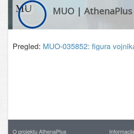
MUO | AthenaPlus
Pregled:
MUO-035852: figura vojni
O projektu AthenaPlus
Informacij