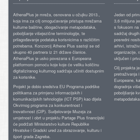
AthenaPlus je mreža, osnovana u ožujku 2013.,
Jedan od prima
koja ima za cilj omogućavanje pristupa mrežama
3,6 milijuna j
kulturne baštine, obogaćivanje metapodataka,
s fokusom na s
poboljšanje višejezične terminologije, te
sadržaj drugih 
prilagođavanje podataka korisnicima s različitim
posredni nosite
potrebama. Konzorcij Athene Plus sastoji se od
arhivi, istraži
ukupno 40 partnera iz 21 države članice.
organizacije, 
AthenaPlus je usko povezana s Europeana
uključen i priv
platformom pomoću koje koje će veliku količinu
Cilj projekta 
digitaliziranog kulturnog sadržaja učiniti dostupnim
pretraživanja 
za korisnike.
Europeane, kao
Projekt je dobio sredstva EU Programa podrške
dogradnja više
politikama za primjenu informacijskih i
poboljšanje kv
komunikacijskih tehnologije (ICT PSP) kao dijela
metapodataka
Okvirnog programa za konkurentnost i
inovativnost (CIP). Sudjelovanje Muzeja za
umjetnost i obrt u projektu Partage Plus financijski
će podržati Ministarstvo kulture Republike
Hrvatske i Gradski ured za obrazovanje, kulturu i
šport grada Zagreba.