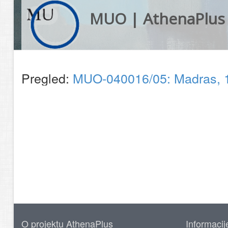
MUO | AthenaPlus
Pregled:
MUO-040016/05: Madras, 19
O projektu AthenaPlus
Informacij