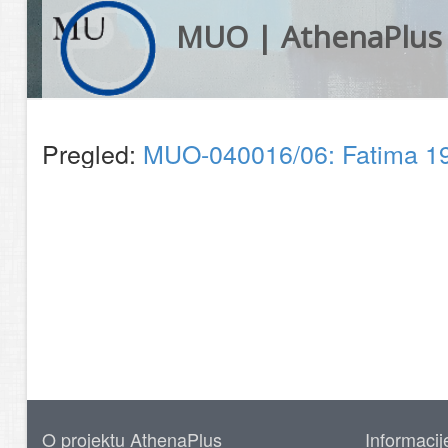
MUO | AthenaPlus
Pregled:
MUO-040016/06: Fatima 196
O projektu AthenaPlus
Informacij