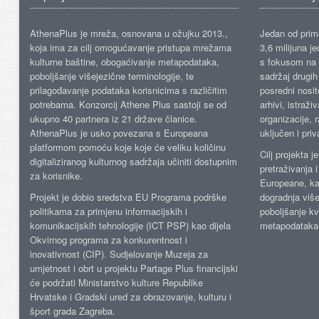
AthenaPlus je mreža, osnovana u ožujku 2013.,
Jedan od prima
koja ima za cilj omogućavanje pristupa mrežama
3,6 milijuna j
kulturne baštine, obogaćivanje metapodataka,
s fokusom na s
poboljšanje višejezične terminologije, te
sadržaj drugih 
prilagođavanje podataka korisnicima s različitim
posredni nosite
potrebama. Konzorcij Athene Plus sastoji se od
arhivi, istraži
ukupno 40 partnera iz 21 države članice.
organizacije, 
AthenaPlus je usko povezana s Europeana
uključen i priv
platformom pomoću koje koje će veliku količinu
Cilj projekta 
digitaliziranog kulturnog sadržaja učiniti dostupnim
pretraživanja 
za korisnike.
Europeane, kao
Projekt je dobio sredstva EU Programa podrške
dogradnja više
politikama za primjenu informacijskih i
poboljšanje kv
komunikacijskih tehnologije (ICT PSP) kao dijela
metapodataka
Okvirnog programa za konkurentnost i
inovativnost (CIP). Sudjelovanje Muzeja za
umjetnost i obrt u projektu Partage Plus financijski
će podržati Ministarstvo kulture Republike
Hrvatske i Gradski ured za obrazovanje, kulturu i
šport grada Zagreba.