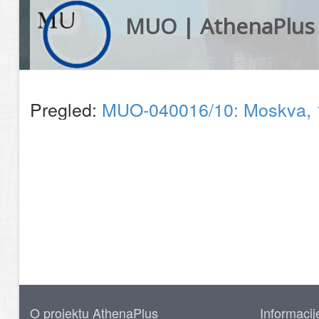
MUO | AthenaPlus
Pregled:
MUO-040016/10: Moskva, 19
O projektu AthenaPlus
Informacij