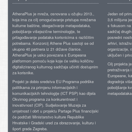
AthenaPlus je mreža, osnovana u ožujku 2013.,
Jedan od prima
koja ima za cilj omogućavanje pristupa mrežama
3,6 milijuna j
kulturne baštine, obogaćivanje metapodataka,
s fokusom na s
poboljšanje višejezične terminologije, te
sadržaj drugih 
prilagođavanje podataka korisnicima s različitim
posredni nosite
potrebama. Konzorcij Athene Plus sastoji se od
arhivi, istraži
ukupno 40 partnera iz 21 države članice.
organizacije, 
AthenaPlus je usko povezana s Europeana
uključen i priv
platformom pomoću koje koje će veliku količinu
Cilj projekta 
digitaliziranog kulturnog sadržaja učiniti dostupnim
pretraživanja 
za korisnike.
Europeane, kao
Projekt je dobio sredstva EU Programa podrške
dogradnja više
politikama za primjenu informacijskih i
poboljšanje kv
komunikacijskih tehnologije (ICT PSP) kao dijela
metapodataka
Okvirnog programa za konkurentnost i
inovativnost (CIP). Sudjelovanje Muzeja za
umjetnost i obrt u projektu Partage Plus financijski
će podržati Ministarstvo kulture Republike
Hrvatske i Gradski ured za obrazovanje, kulturu i
šport grada Zagreba.