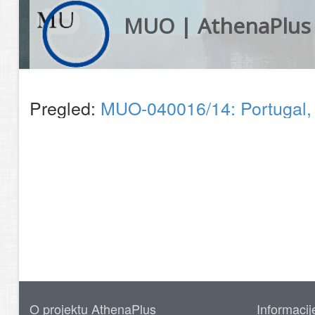
MUO | AthenaPlus
Pregled:
MUO-040016/14: Portugal, 1
O projektu AthenaPlus
Informacij