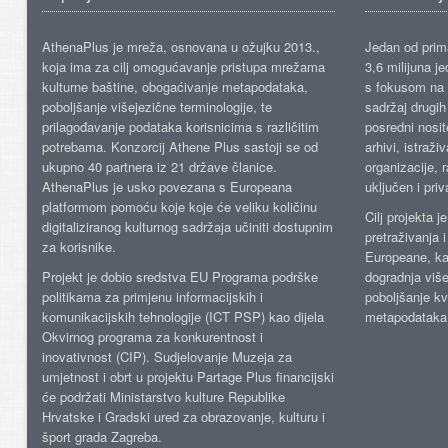
AthenaPlus je mreža, osnovana u ožujku 2013.,
Jedan od prima
koja ima za cilj omogućavanje pristupa mrežama
3,6 milijuna j
kulturne baštine, obogaćivanje metapodataka,
s fokusom na s
poboljšanje višejezične terminologije, te
sadržaj drugih 
prilagođavanje podataka korisnicima s različitim
posredni nosite
potrebama. Konzorcij Athene Plus sastoji se od
arhivi, istraži
ukupno 40 partnera iz 21 države članice.
organizacije, 
AthenaPlus je usko povezana s Europeana
uključen i priv
platformom pomoću koje koje će veliku količinu
Cilj projekta 
digitaliziranog kulturnog sadržaja učiniti dostupnim
pretraživanja 
za korisnike.
Europeane, kao
Projekt je dobio sredstva EU Programa podrške
dogradnja više
politikama za primjenu informacijskih i
poboljšanje kv
komunikacijskih tehnologije (ICT PSP) kao dijela
metapodataka
Okvirnog programa za konkurentnost i
inovativnost (CIP). Sudjelovanje Muzeja za
umjetnost i obrt u projektu Partage Plus financijski
će podržati Ministarstvo kulture Republike
Hrvatske i Gradski ured za obrazovanje, kulturu i
šport grada Zagreba.