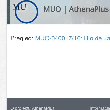
MUO | AthenaPlus
Pregled:
MUO-040017/16: Rio de Jane
O projektu AthenaPlus
Informacij