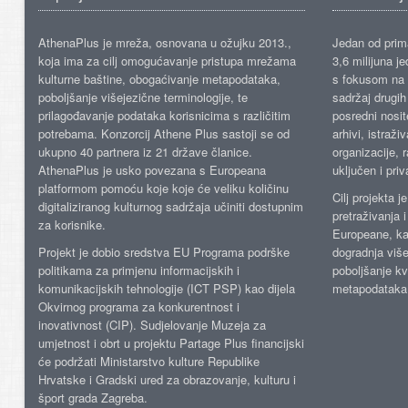
AthenaPlus je mreža, osnovana u ožujku 2013.,
Jedan od prima
koja ima za cilj omogućavanje pristupa mrežama
3,6 milijuna j
kulturne baštine, obogaćivanje metapodataka,
s fokusom na s
poboljšanje višejezične terminologije, te
sadržaj drugih 
prilagođavanje podataka korisnicima s različitim
posredni nosite
potrebama. Konzorcij Athene Plus sastoji se od
arhivi, istraži
ukupno 40 partnera iz 21 države članice.
organizacije, 
AthenaPlus je usko povezana s Europeana
uključen i priv
platformom pomoću koje koje će veliku količinu
Cilj projekta 
digitaliziranog kulturnog sadržaja učiniti dostupnim
pretraživanja 
za korisnike.
Europeane, kao
Projekt je dobio sredstva EU Programa podrške
dogradnja više
politikama za primjenu informacijskih i
poboljšanje kv
komunikacijskih tehnologije (ICT PSP) kao dijela
metapodataka
Okvirnog programa za konkurentnost i
inovativnost (CIP). Sudjelovanje Muzeja za
umjetnost i obrt u projektu Partage Plus financijski
će podržati Ministarstvo kulture Republike
Hrvatske i Gradski ured za obrazovanje, kulturu i
šport grada Zagreba.