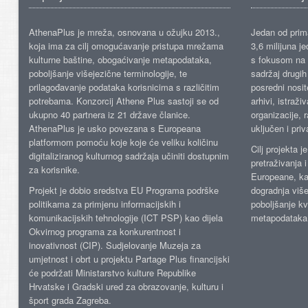
AthenaPlus je mreža, osnovana u ožujku 2013.,
Jedan od prima
koja ima za cilj omogućavanje pristupa mrežama
3,6 milijuna j
kulturne baštine, obogaćivanje metapodataka,
s fokusom na s
poboljšanje višejezične terminologije, te
sadržaj drugih 
prilagođavanje podataka korisnicima s različitim
posredni nosite
potrebama. Konzorcij Athene Plus sastoji se od
arhivi, istraži
ukupno 40 partnera iz 21 države članice.
organizacije, 
AthenaPlus je usko povezana s Europeana
uključen i priv
platformom pomoću koje koje će veliku količinu
Cilj projekta 
digitaliziranog kulturnog sadržaja učiniti dostupnim
pretraživanja 
za korisnike.
Europeane, kao
Projekt je dobio sredstva EU Programa podrške
dogradnja više
politikama za primjenu informacijskih i
poboljšanje kv
komunikacijskih tehnologije (ICT PSP) kao dijela
metapodataka
Okvirnog programa za konkurentnost i
inovativnost (CIP). Sudjelovanje Muzeja za
umjetnost i obrt u projektu Partage Plus financijski
će podržati Ministarstvo kulture Republike
Hrvatske i Gradski ured za obrazovanje, kulturu i
šport grada Zagreba.