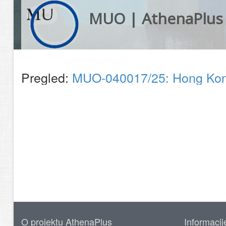
MUO | AthenaPlus
Pregled:
MUO-040017/25: Hong Kong,
O projektu AthenaPlus
Informacij