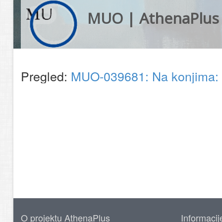
MUO | AthenaPlus
Pregled:
MUO-039681: Na konjima: f
O projektu AthenaPlus
Informacij