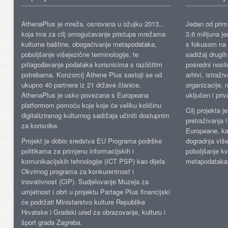
AthenaPlus je mreža, osnovana u ožujku 2013.,
Jedan od prima
koja ima za cilj omogućavanje pristupa mrežama
3,6 milijuna j
kulturne baštine, obogaćivanje metapodataka,
s fokusom na s
poboljšanje višejezične terminologije, te
sadržaj drugih 
prilagođavanje podataka korisnicima s različitim
posredni nosite
potrebama. Konzorcij Athene Plus sastoji se od
arhivi, istraži
ukupno 40 partnera iz 21 države članice.
organizacije, 
AthenaPlus je usko povezana s Europeana
uključen i priv
platformom pomoću koje koje će veliku količinu
Cilj projekta 
digitaliziranog kulturnog sadržaja učiniti dostupnim
pretraživanja 
za korisnike.
Europeane, kao
Projekt je dobio sredstva EU Programa podrške
dogradnja više
politikama za primjenu informacijskih i
poboljšanje kv
komunikacijskih tehnologije (ICT PSP) kao dijela
metapodataka
Okvirnog programa za konkurentnost i
inovativnost (CIP). Sudjelovanje Muzeja za
umjetnost i obrt u projektu Partage Plus financijski
će podržati Ministarstvo kulture Republike
Hrvatske i Gradski ured za obrazovanje, kulturu i
šport grada Zagreba.