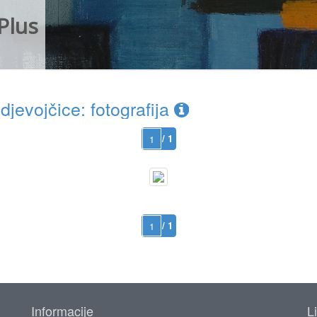
Plus
jevojčice: fotografija
/ 1
/ 1
Informacije
L