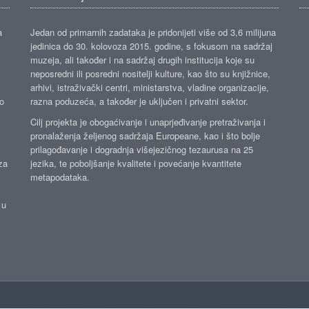
a
Jedan od primarnih zadataka je pridonijeti više od 3,6 milijuna
jedinica do 30. kolovoza 2015. godine, s fokusom na sadržaj
muzeja, ali također i na sadržaj drugih institucija koje su
neposredni ili posredni nositelji kulture, kao što su knjižnice,
arhivi, istraživački centri, ministarstva, vladine organizacije,
ko
razna poduzeća, a također je uključen i privatni sektor.
Cilj projekta je obogaćivanje i unaprjeđivanje pretraživanja i
pronalaženja željenog sadržaja Europeane, kao i što bolje
prilagođavanje i dogradnja višejezičnog tezaurusa na 25
za
jezika, te poboljšanje kvalitete i povećanje kvantitete
metapodataka.
 u