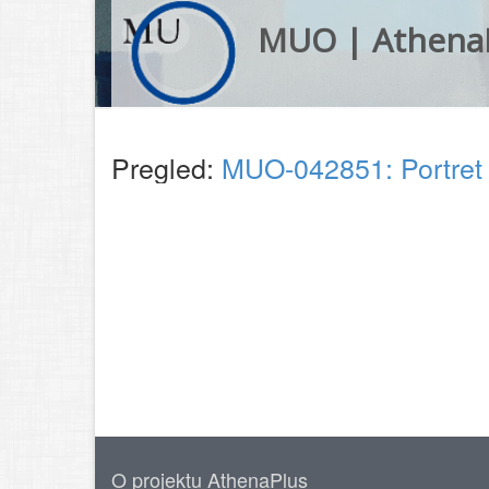
MUO | Athena
Pregled:
MUO-042851: Portret d
O projektu AthenaPlus