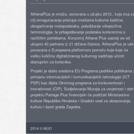
AthenaPlus je mreža, osnovana u ožujku 2013., koja ima z
cilj omogućavanje pristupa mrežama kulturne baštine,
obogaćivanje metapodataka, poboljšanje višejezične
terminologije, te prilagođavanje podataka korisnicima s
različitim potrebama. Konzorcij Athene Plus sastoji se od
ukupno 40 partnera iz 21 države članice. AthenaPlus je us
povezana s Europeana platformom pomoću koje koje će
veliku količinu digitaliziranog kulturnog sadržaja učiniti
dostupnim za korisnike.
Projekt je dobio sredstva EU Programa podrške politikama 
primjenu informacijskih i komunikacijskih tehnologije (ICT
PSP) kao dijela Okvirnog programa za konkurentnost i
inovativnost (CIP). Sudjelovanje Muzeja za umjetnost i obrt
projektu Partage Plus financijski će podržati Ministarstvo
kulture Republike Hrvatske i Gradski ured za obrazovanje,
kulturu i šport grada Zagreba.
2014 © MUO