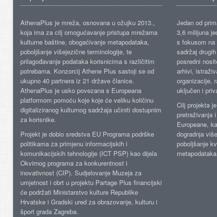
AthenaPlus je mreža, osnovana u ožujku 2013.,
Jedan od prima
koja ima za cilj omogućavanje pristupa mrežama
3,6 milijuna j
kulturne baštine, obogaćivanje metapodataka,
s fokusom na s
poboljšanje višejezične terminologije, te
sadržaj drugih 
prilagođavanje podataka korisnicima s različitim
posredni nosite
potrebama. Konzorcij Athene Plus sastoji se od
arhivi, istraži
ukupno 40 partnera iz 21 države članice.
organizacije, 
AthenaPlus je usko povezana s Europeana
uključen i priv
platformom pomoću koje koje će veliku količinu
Cilj projekta 
digitaliziranog kulturnog sadržaja učiniti dostupnim
pretraživanja 
za korisnike.
Europeane, kao
Projekt je dobio sredstva EU Programa podrške
dogradnja više
politikama za primjenu informacijskih i
poboljšanje kv
komunikacijskih tehnologije (ICT PSP) kao dijela
metapodataka
Okvirnog programa za konkurentnost i
inovativnost (CIP). Sudjelovanje Muzeja za
umjetnost i obrt u projektu Partage Plus financijski
će podržati Ministarstvo kulture Republike
Hrvatske i Gradski ured za obrazovanje, kulturu i
šport grada Zagreba.