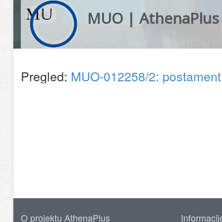
MUO | AthenaPlus
Pregled:
MUO-012258/2: postamen
O projektu AthenaPlus
Informacij