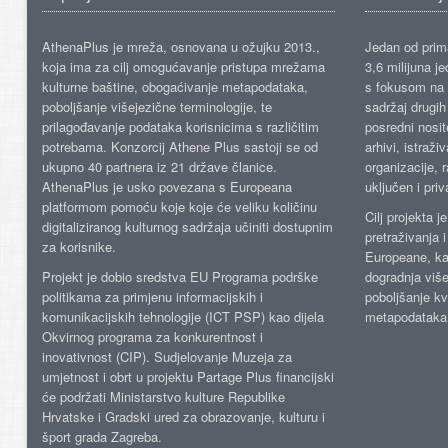
AthenaPlus je mreža, osnovana u ožujku 2013.,
Jedan od prima
koja ima za cilj omogućavanje pristupa mrežama
3,6 milijuna j
kulturne baštine, obogaćivanje metapodataka,
s fokusom na s
poboljšanje višejezične terminologije, te
sadržaj drugih 
prilagođavanje podataka korisnicima s različitim
posredni nosite
potrebama. Konzorcij Athene Plus sastoji se od
arhivi, istraži
ukupno 40 partnera iz 21 države članice.
organizacije, 
AthenaPlus je usko povezana s Europeana
uključen i priv
platformom pomoću koje koje će veliku količinu
Cilj projekta 
digitaliziranog kulturnog sadržaja učiniti dostupnim
pretraživanja 
za korisnike.
Europeane, kao
Projekt je dobio sredstva EU Programa podrške
dogradnja više
politikama za primjenu informacijskih i
poboljšanje kv
komunikacijskih tehnologije (ICT PSP) kao dijela
metapodataka
Okvirnog programa za konkurentnost i
inovativnost (CIP). Sudjelovanje Muzeja za
umjetnost i obrt u projektu Partage Plus financijski
će podržati Ministarstvo kulture Republike
Hrvatske i Gradski ured za obrazovanje, kulturu i
šport grada Zagreba.