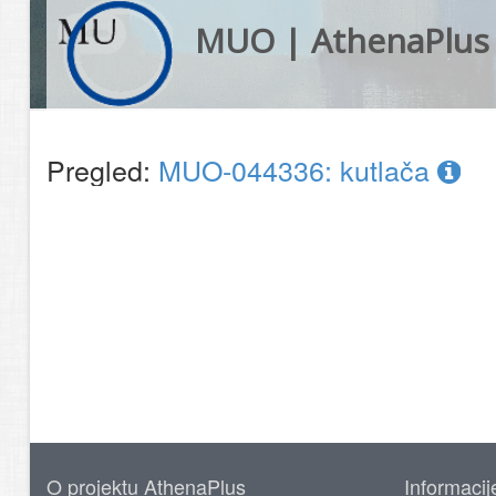
MUO | AthenaPlus
Pregled:
MUO-044336: kutlača
O projektu AthenaPlus
Informacij