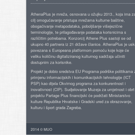
AthenaPlus je mreža, osnovana u ožujku 2013., koja ima z
cilj omogućavanje pristupa mrežama kulturne baštine,
obogaćivanje metapodataka, poboljšanje višejezične
terminologije, te prilagođavanje podataka korisnicima s
različitim potrebama. Konzorcij Athene Plus sastoji se od
ukupno 40 partnera iz 21 države članice. AthenaPlus je us
povezana s Europeana platformom pomoću koje koje će
veliku količinu digitaliziranog kulturnog sadržaja učiniti
dostupnim za korisnike.
Projekt je dobio sredstva EU Programa podrške politikama 
primjenu informacijskih i komunikacijskih tehnologije (ICT
PSP) kao dijela Okvirnog programa za konkurentnost i
inovativnost (CIP). Sudjelovanje Muzeja za umjetnost i obrt
projektu Partage Plus financijski će podržati Ministarstvo
kulture Republike Hrvatske i Gradski ured za obrazovanje,
kulturu i šport grada Zagreba.
2014 © MUO