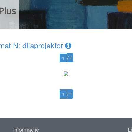
Plus
at N: dijaprojektor
/ 1
/ 1
Informacije
L