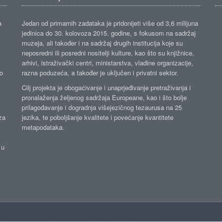
a
Jedan od primarnih zadataka je pridonijeti više od 3,6 milijuna
jedinica do 30. kolovoza 2015. godine, s fokusom na sadržaj
muzeja, ali također i na sadržaj drugih institucija koje su
neposredni ili posredni nositelji kulture, kao što su knjižnice,
arhivi, istraživački centri, ministarstva, vladine organizacije,
ko
razna poduzeća, a također je uključen i privatni sektor.
Cilj projekta je obogaćivanje i unaprjeđivanje pretraživanja i
pronalaženja željenog sadržaja Europeane, kao i što bolje
prilagođavanje i dogradnja višejezičnog tezaurusa na 25
za
jezika, te poboljšanje kvalitete i povećanje kvantitete
metapodataka.
 u