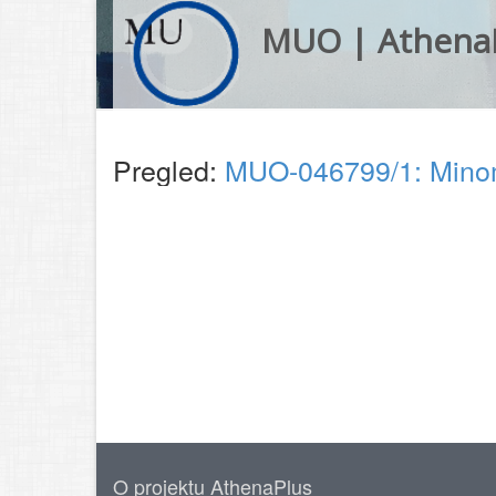
MUO | Athena
Pregled:
MUO-046799/1: Minom
O projektu AthenaPlus