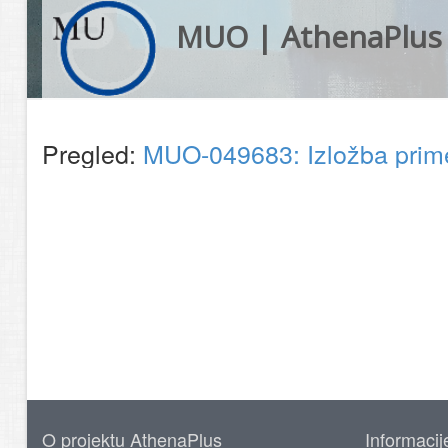
MUO | AthenaPlus
Pregled:
MUO-049683: Izložba prim
O projektu AthenaPlus
Informacij