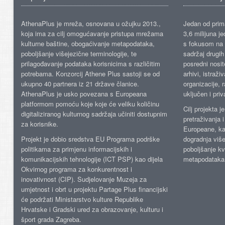
AthenaPlus je mreža, osnovana u ožujku 2013.,
Jedan od prima
koja ima za cilj omogućavanje pristupa mrežama
3,6 milijuna j
kulturne baštine, obogaćivanje metapodataka,
s fokusom na s
poboljšanje višejezične terminologije, te
sadržaj drugih 
prilagođavanje podataka korisnicima s različitim
posredni nosite
potrebama. Konzorcij Athene Plus sastoji se od
arhivi, istraži
ukupno 40 partnera iz 21 države članice.
organizacije, 
AthenaPlus je usko povezana s Europeana
uključen i priv
platformom pomoću koje koje će veliku količinu
Cilj projekta 
digitaliziranog kulturnog sadržaja učiniti dostupnim
pretraživanja 
za korisnike.
Europeane, kao
Projekt je dobio sredstva EU Programa podrške
dogradnja više
politikama za primjenu informacijskih i
poboljšanje kv
komunikacijskih tehnologije (ICT PSP) kao dijela
metapodataka
Okvirnog programa za konkurentnost i
inovativnost (CIP). Sudjelovanje Muzeja za
umjetnost i obrt u projektu Partage Plus financijski
će podržati Ministarstvo kulture Republike
Hrvatske i Gradski ured za obrazovanje, kulturu i
šport grada Zagreba.