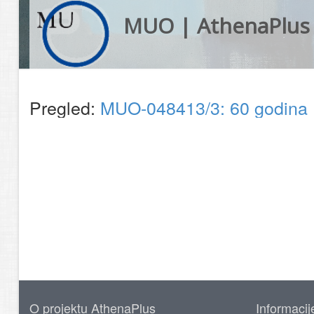
MUO | AthenaPlus
Pregled:
MUO-048413/3: 60 godina 
O projektu AthenaPlus
Informacij