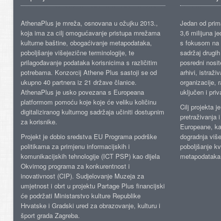
AthenaPlus je mreža, osnovana u ožujku 2013.,
Jedan od prima
koja ima za cilj omogućavanje pristupa mrežama
3,6 milijuna j
kulturne baštine, obogaćivanje metapodataka,
s fokusom na s
poboljšanje višejezične terminologije, te
sadržaj drugih 
prilagođavanje podataka korisnicima s različitim
posredni nosite
potrebama. Konzorcij Athene Plus sastoji se od
arhivi, istraži
ukupno 40 partnera iz 21 države članice.
organizacije, 
AthenaPlus je usko povezana s Europeana
uključen i priv
platformom pomoću koje koje će veliku količinu
Cilj projekta 
digitaliziranog kulturnog sadržaja učiniti dostupnim
pretraživanja 
za korisnike.
Europeane, kao
Projekt je dobio sredstva EU Programa podrške
dogradnja više
politikama za primjenu informacijskih i
poboljšanje kv
komunikacijskih tehnologije (ICT PSP) kao dijela
metapodataka
Okvirnog programa za konkurentnost i
inovativnost (CIP). Sudjelovanje Muzeja za
umjetnost i obrt u projektu Partage Plus financijski
će podržati Ministarstvo kulture Republike
Hrvatske i Gradski ured za obrazovanje, kulturu i
šport grada Zagreba.