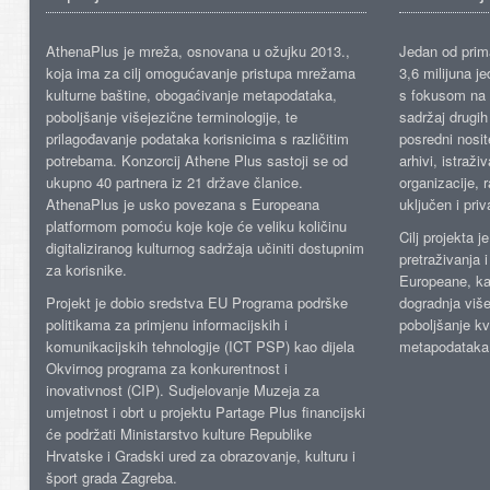
AthenaPlus je mreža, osnovana u ožujku 2013.,
Jedan od prima
koja ima za cilj omogućavanje pristupa mrežama
3,6 milijuna j
kulturne baštine, obogaćivanje metapodataka,
s fokusom na s
poboljšanje višejezične terminologije, te
sadržaj drugih 
prilagođavanje podataka korisnicima s različitim
posredni nosite
potrebama. Konzorcij Athene Plus sastoji se od
arhivi, istraži
ukupno 40 partnera iz 21 države članice.
organizacije, 
AthenaPlus je usko povezana s Europeana
uključen i priv
platformom pomoću koje koje će veliku količinu
Cilj projekta 
digitaliziranog kulturnog sadržaja učiniti dostupnim
pretraživanja 
za korisnike.
Europeane, kao
Projekt je dobio sredstva EU Programa podrške
dogradnja više
politikama za primjenu informacijskih i
poboljšanje kv
komunikacijskih tehnologije (ICT PSP) kao dijela
metapodataka
Okvirnog programa za konkurentnost i
inovativnost (CIP). Sudjelovanje Muzeja za
umjetnost i obrt u projektu Partage Plus financijski
će podržati Ministarstvo kulture Republike
Hrvatske i Gradski ured za obrazovanje, kulturu i
šport grada Zagreba.