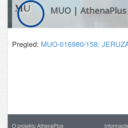
MUO | AthenaPlus
Pregled:
MUO-016980/158: JERUZAL
O projektu AthenaPlus
Informacij