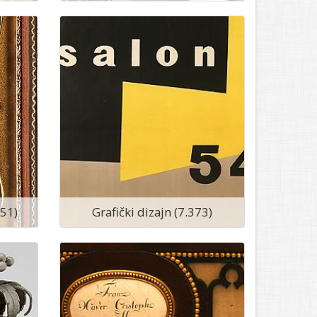
251)
Grafički dizajn (7.373)