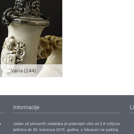
Varia (244)
Informacije
L
a
Jedan od primarnih zadataka je pridonijeti više od 3,6 milijuna
jedinica do 30. kolovoza 2015. godine, s fokusom na sadržaj