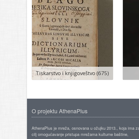
Tiskarstvo i knjigoveštvo (675)
O projektu AthenaPlus
AthenaPlus je mreža, osnovana u ožujku 2013., koja ima z
cilj omogućavanje pristupa mrežama kulturne baštine,