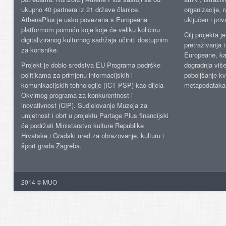
ukupno 40 partnera iz 21 države članice.
organizacije, 
AthenaPlus je usko povezana s Europeana
uključen i priv
platformom pomoću koje koje će veliku količinu
Cilj projekta 
digitaliziranog kulturnog sadržaja učiniti dostupnim
pretraživanja 
za korisnike.
Europeane, kao
Projekt je dobio sredstva EU Programa podrške
dogradnja više
politikama za primjenu informacijskih i
poboljšanje kv
komunikacijskih tehnologije (ICT PSP) kao dijela
metapodataka
Okvirnog programa za konkurentnost i
inovativnost (CIP). Sudjelovanje Muzeja za
umjetnost i obrt u projektu Partage Plus financijski
će podržati Ministarstvo kulture Republike
Hrvatske i Gradski ured za obrazovanje, kulturu i
šport grada Zagreba.
2014 © MUO