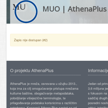
MUO | AthenaPlus
Zapis nije dostupan (#2)
O projektu AthenaPlus
Informacij
AthenaPlus je mreža, osnovana u ožujku 2013.,
Jedan od prima
koja ima za cilj omogućavanje pristupa mrežama
3,6 milijuna j
kulturne baštine, obogaćivanje metapodataka,
s fokusom na s
poboljšanje višejezične terminologije, te
sadržaj drugih 
prilagođavanje podataka korisnicima s različitim
posredni nosite
potrebama. Konzorcij Athene Plus sastoji se od
arhivi, istraži