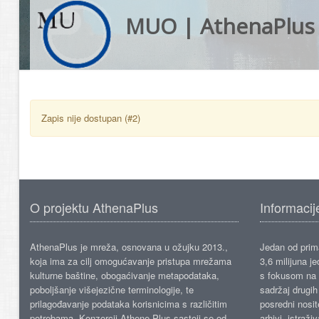
MUO | AthenaPlus
Zapis nije dostupan (#2)
O projektu AthenaPlus
Informacij
AthenaPlus je mreža, osnovana u ožujku 2013.,
Jedan od prima
koja ima za cilj omogućavanje pristupa mrežama
3,6 milijuna j
kulturne baštine, obogaćivanje metapodataka,
s fokusom na s
poboljšanje višejezične terminologije, te
sadržaj drugih 
prilagođavanje podataka korisnicima s različitim
posredni nosite
potrebama. Konzorcij Athene Plus sastoji se od
arhivi, istraži