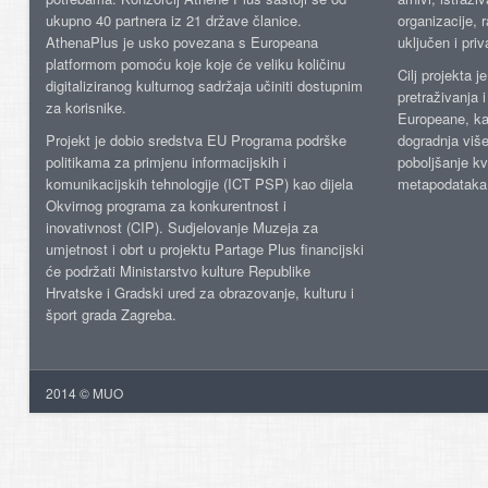
ukupno 40 partnera iz 21 države članice.
organizacije, 
AthenaPlus je usko povezana s Europeana
uključen i priv
platformom pomoću koje koje će veliku količinu
Cilj projekta 
digitaliziranog kulturnog sadržaja učiniti dostupnim
pretraživanja 
za korisnike.
Europeane, kao
Projekt je dobio sredstva EU Programa podrške
dogradnja više
politikama za primjenu informacijskih i
poboljšanje kv
komunikacijskih tehnologije (ICT PSP) kao dijela
metapodataka
Okvirnog programa za konkurentnost i
inovativnost (CIP). Sudjelovanje Muzeja za
umjetnost i obrt u projektu Partage Plus financijski
će podržati Ministarstvo kulture Republike
Hrvatske i Gradski ured za obrazovanje, kulturu i
šport grada Zagreba.
2014 © MUO