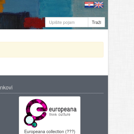
Traži
inkovi
Europeana collection (???)