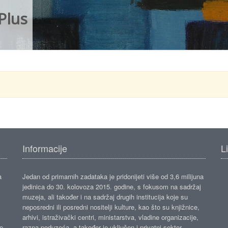
Plus
Informacije
L
a
Jedan od primarnih zadataka je pridonijeti više od 3,6 milijuna
jedinica do 30. kolovoza 2015. godine, s fokusom na sadržaj
muzeja, ali također i na sadržaj drugih institucija koje su
neposredni ili posredni nositelji kulture, kao što su knjižnice,
arhivi, istraživački centri, ministarstva, vladine organizacije,
ko
razna poduzeća, a također je uključen i privatni sektor.