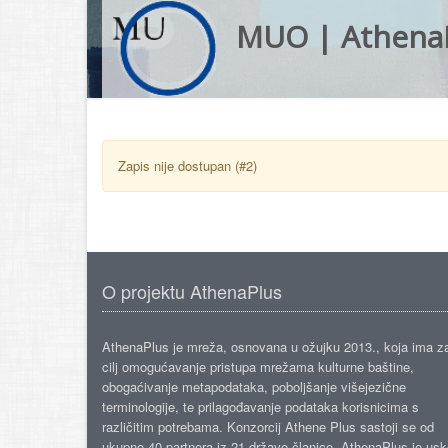
MUO | Athena
Zapis nije dostupan (#2)
O projektu AthenaPlus
AthenaPlus je mreža, osnovana u ožujku 2013., koja ima z
cilj omogućavanje pristupa mrežama kulturne baštine,
obogaćivanje metapodataka, poboljšanje višejezične
terminologije, te prilagođavanje podataka korisnicima s
različitim potrebama. Konzorcij Athene Plus sastoji se od
ukupno 40 partnera iz 21 države članice. AthenaPlus je us