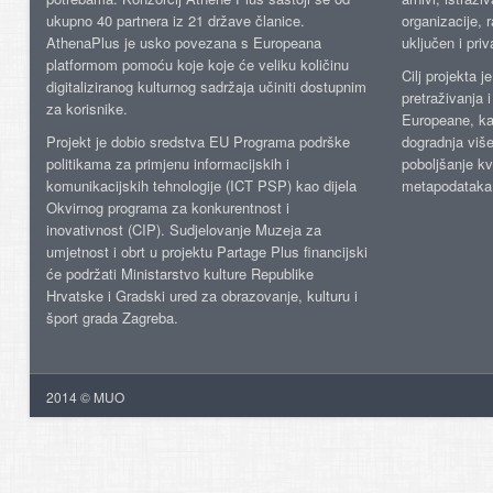
ukupno 40 partnera iz 21 države članice.
organizacije, 
AthenaPlus je usko povezana s Europeana
uključen i priv
platformom pomoću koje koje će veliku količinu
Cilj projekta 
digitaliziranog kulturnog sadržaja učiniti dostupnim
pretraživanja 
za korisnike.
Europeane, kao
Projekt je dobio sredstva EU Programa podrške
dogradnja više
politikama za primjenu informacijskih i
poboljšanje kv
komunikacijskih tehnologije (ICT PSP) kao dijela
metapodataka
Okvirnog programa za konkurentnost i
inovativnost (CIP). Sudjelovanje Muzeja za
umjetnost i obrt u projektu Partage Plus financijski
će podržati Ministarstvo kulture Republike
Hrvatske i Gradski ured za obrazovanje, kulturu i
šport grada Zagreba.
2014 © MUO