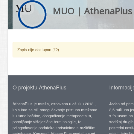
MUO | AthenaPlus
Zapis nije dostupan (#2)
O projektu AthenaPlus
Informacij
AthenaPlus je mreža, osnovana u ožujku 2013.,
Jedan od prima
koja ima za cilj omogućavanje pristupa mrežama
3,6 milijuna j
kulturne baštine, obogaćivanje metapodataka,
s fokusom na s
poboljšanje višejezične terminologije, te
sadržaj drugih 
prilagođavanje podataka korisnicima s različitim
posredni nosite
potrebama. Konzorcij Athene Plus sastoji se od
arhivi, istraži