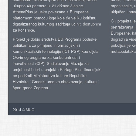
ukupno 40 partnera iz 21 države članice.
organizacije, 
AthenaPlus je usko povezana s Europeana
uključen i priv
platformom pomoću koje koje će veliku količinu
Cilj projekta 
digitaliziranog kulturnog sadržaja učiniti dostupnim
pretraživanja 
za korisnike.
Europeane, kao
Projekt je dobio sredstva EU Programa podrške
dogradnja više
politikama za primjenu informacijskih i
poboljšanje kv
komunikacijskih tehnologije (ICT PSP) kao dijela
metapodataka
Okvirnog programa za konkurentnost i
inovativnost (CIP). Sudjelovanje Muzeja za
umjetnost i obrt u projektu Partage Plus financijski
će podržati Ministarstvo kulture Republike
Hrvatske i Gradski ured za obrazovanje, kulturu i
šport grada Zagreba.
2014 © MUO