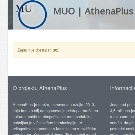
MUO | AthenaPlus
Zapis nije dostupan (#2)
O projektu AthenaPlus
Informacij
AthenaPlus je mreža, osnovana u ožujku 2013.,
Jedan od prima
koja ima za cilj omogućavanje pristupa mrežama
3,6 milijuna j
kulturne baštine, obogaćivanje metapodataka,
s fokusom na s
poboljšanje višejezične terminologije, te
sadržaj drugih 
prilagođavanje podataka korisnicima s različitim
posredni nosite
potrebama. Konzorcij Athene Plus sastoji se od
arhivi, istraži