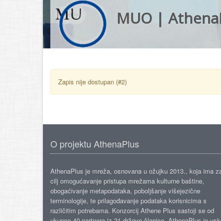
MUO | Athena
Zapis nije dostupan (#2)
O projektu AthenaPlus
AthenaPlus je mreža, osnovana u ožujku 2013., koja ima z
cilj omogućavanje pristupa mrežama kulturne baštine,
obogaćivanje metapodataka, poboljšanje višejezične
terminologije, te prilagođavanje podataka korisnicima s
različitim potrebama. Konzorcij Athene Plus sastoji se od
ukupno 40 partnera iz 21 države članice. AthenaPlus je us