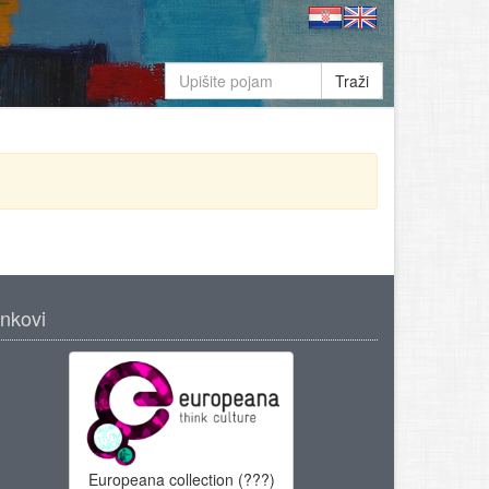
Traži
inkovi
Europeana collection (???)