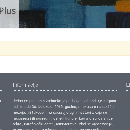
Plus
Informacije
L
a
Jedan od primarnih zadataka je pridonijeti više od 3,6 milijuna
jedinica do 30. kolovoza 2015. godine, s fokusom na sadržaj
muzeja, ali također i na sadržaj drugih institucija koje su
neposredni ili posredni nositelji kulture, kao što su knjižnice,
arhivi, istraživački centri, ministarstva, vladine organizacije,
ko
razna poduzeća, a također je uključen i privatni sektor.