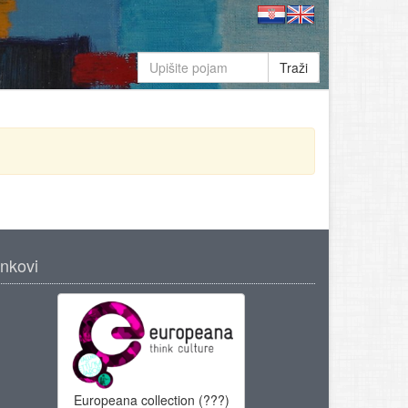
Traži
inkovi
Europeana collection (???)