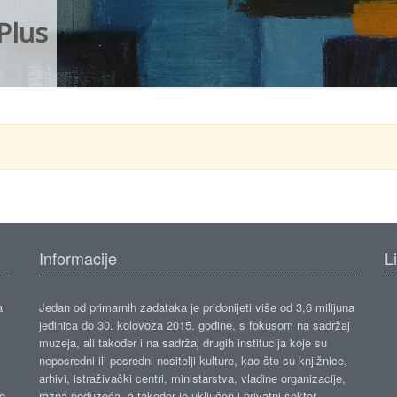
Plus
Informacije
L
a
Jedan od primarnih zadataka je pridonijeti više od 3,6 milijuna
jedinica do 30. kolovoza 2015. godine, s fokusom na sadržaj
muzeja, ali također i na sadržaj drugih institucija koje su
neposredni ili posredni nositelji kulture, kao što su knjižnice,
arhivi, istraživački centri, ministarstva, vladine organizacije,
ko
razna poduzeća, a također je uključen i privatni sektor.