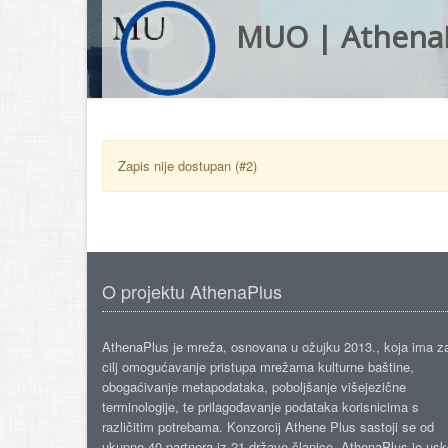
MUO | Athena
Zapis nije dostupan (#2)
O projektu AthenaPlus
AthenaPlus je mreža, osnovana u ožujku 2013., koja ima z
cilj omogućavanje pristupa mrežama kulturne baštine,
obogaćivanje metapodataka, poboljšanje višejezične
terminologije, te prilagođavanje podataka korisnicima s
različitim potrebama. Konzorcij Athene Plus sastoji se od
ukupno 40 partnera iz 21 države članice. AthenaPlus je us