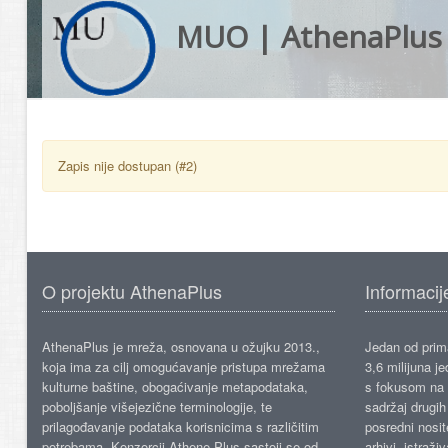
MUO | AthenaPlus
Zapis nije dostupan (#2)
O projektu AthenaPlus
Informacij
AthenaPlus je mreža, osnovana u ožujku 2013.,
Jedan od prima
koja ima za cilj omogućavanje pristupa mrežama
3,6 milijuna j
kulturne baštine, obogaćivanje metapodataka,
s fokusom na s
poboljšanje višejezične terminologije, te
sadržaj drugih 
prilagođavanje podataka korisnicima s različitim
posredni nosite
potrebama. Konzorcij Athene Plus sastoji se od
arhivi, istraži