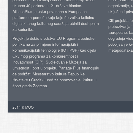
ukupno 40 partnera iz 21 države članice.
organizacije, 
AthenaPlus je usko povezana s Europeana
uključen i priv
platformom pomoću koje koje će veliku količinu
Cilj projekta 
digitaliziranog kulturnog sadržaja učiniti dostupnim
pretraživanja 
za korisnike.
Europeane, kao
Projekt je dobio sredstva EU Programa podrške
dogradnja više
politikama za primjenu informacijskih i
poboljšanje kv
komunikacijskih tehnologije (ICT PSP) kao dijela
metapodataka
Okvirnog programa za konkurentnost i
inovativnost (CIP). Sudjelovanje Muzeja za
umjetnost i obrt u projektu Partage Plus financijski
će podržati Ministarstvo kulture Republike
Hrvatske i Gradski ured za obrazovanje, kulturu i
šport grada Zagreba.
2014 © MUO