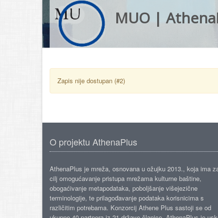
MUO | Athena
Zapis nije dostupan (#2)
O projektu AthenaPlus
AthenaPlus je mreža, osnovana u ožujku 2013., koja ima z
cilj omogućavanje pristupa mrežama kulturne baštine,
obogaćivanje metapodataka, poboljšanje višejezične
terminologije, te prilagođavanje podataka korisnicima s
različitim potrebama. Konzorcij Athene Plus sastoji se od
ukupno 40 partnera iz 21 države članice. AthenaPlus je us