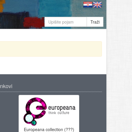
Traži
inkovi
Europeana collection (???)