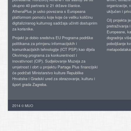
ukupno 40 partnera iz 21 države članice.
organizacije, 
AthenaPlus je usko povezana s Europeana
uključen i priv
platformom pomoću koje koje će veliku količinu
Cilj projekta 
digitaliziranog kulturnog sadržaja učiniti dostupnim
pretraživanja 
za korisnike.
Europeane, kao
Projekt je dobio sredstva EU Programa podrške
dogradnja više
politikama za primjenu informacijskih i
poboljšanje kv
komunikacijskih tehnologije (ICT PSP) kao dijela
metapodataka
Okvirnog programa za konkurentnost i
inovativnost (CIP). Sudjelovanje Muzeja za
umjetnost i obrt u projektu Partage Plus financijski
će podržati Ministarstvo kulture Republike
Hrvatske i Gradski ured za obrazovanje, kulturu i
šport grada Zagreba.
2014 © MUO