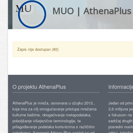
MUO | AthenaPlus
Zapis nije dostupan (#2)
O projektu AthenaPlus
Informacij
AthenaPlus je mreža, osnovana u ožujku 2013.,
Jedan od prima
koja ima za cilj omogućavanje pristupa mrežama
3,6 milijuna j
kulturne baštine, obogaćivanje metapodataka,
s fokusom na s
poboljšanje višejezične terminologije, te
sadržaj drugih 
prilagođavanje podataka korisnicima s različitim
posredni nosite
potrebama. Konzorcij Athene Plus sastoji se od
arhivi, istraži